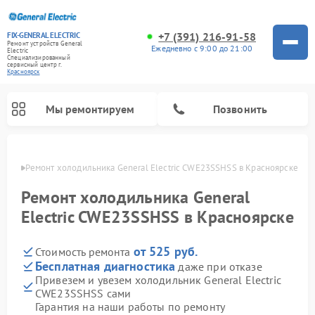
+7 (391) 216-91-58
FIX-GENERAL ELECTRIC
Ремонт устройств General
Ежедневно с 9:00 до 21:00
Electric
Специализированный
cервисный центр г.
Красноярск
Мы ремонтируем
Позвонить
ярске
Ремонт холодильника General Electric CWE23SSHSS в Красноярске
Ремонт холодильника General
Electric CWE23SSHSS в Красноярске
от 525 руб.
Стоимость ремонта
Бесплатная диагностика
даже при отказе
Привезем и увезем холодильник General Electric
CWE23SSHSS сами
Ремонт варочных панелей General Electric
Ремонт стиральных машин General Electric
Ремонт винных шкафов General Electric
Ремонт духовых шкафов General Electric
Ремонт кухонных плит General Electric
Ремонт посудомоечных машин General Electric
Ремонт микроволновых печей General Electric
Ремонт сушильных машин General Electric
Ремонт вытяжек General Electric
Гарантия на наши работы по ремонту