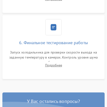
электронным весам. Контроль рабочего давления в системе.
6. Финальное тестирование работы
Запуск холодильника для проверки скорости выхода на
заданную температуру в камерах. Контроль уровня шума
компрессора, отсутствия обмерзания стенок и корректного
Подробнее
срабатывания системы автоматической оттайки.
У Вас остались вопросы?