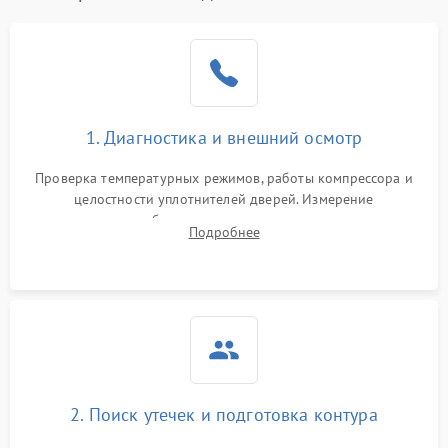
Образование конденсата
1800 ₽
Подробнее →
на стенках
Сбой в работе инвертора
2100 ₽
Подробнее →
1. Диагностика и внешний осмотр
Запах горелого при
2000 ₽
Подробнее →
Проверка температурных режимов, работы компрессора и
работе
целостности уплотнителей дверей. Измерение
сопротивления обмоток мотора, проверка термостата и
Не включается
Подробнее
1000 ₽
Подробнее →
считывание кодов ошибок с электронного дисплея.
холодильник
Проблемы с системой
автоматической
1800 ₽
Подробнее →
разморозки
2. Поиск утечек и подготовка контура