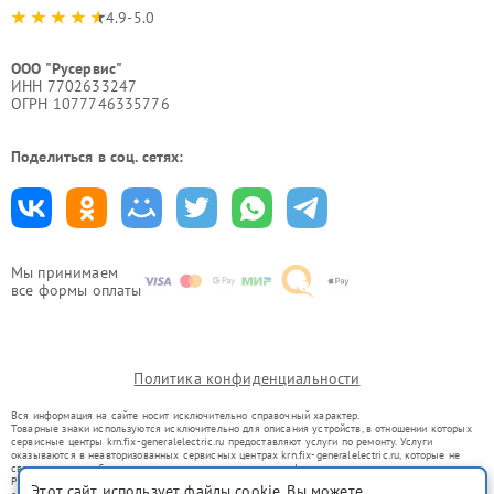
4.9-5.0
ООО "Русервис"
ИНН 7702633247
ОГРН 1077746335776
Поделиться в соц. сетях:
Мы принимаем
все формы оплаты
Политика конфиденциальности
Вся информация на сайте носит исключительно справочный характер.
Товарные знаки используются исключительно для описания устройств, в отношении которых
сервисные центры krn.fix-generalelectric.ru предоставляют услуги по ремонту. Услуги
оказываются в неавторизованных сервисных центрах krn.fix-generalelectric.ru, которые не
связаны с правообладателями товарных знаков или их официальными представителями.
Ремонт осуществляется для устройств, уже введенных в гражданский оборот в соответствии
Этот сайт использует файлы cookie. Вы можете