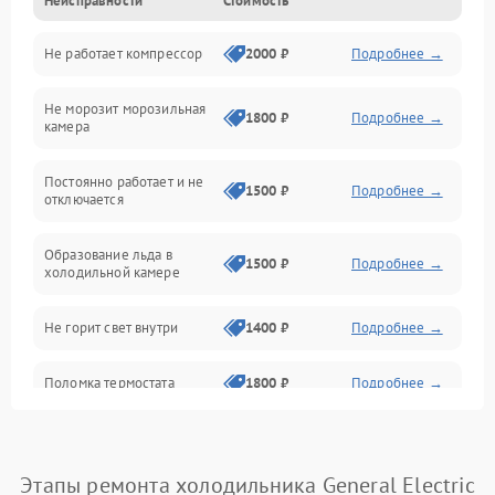
Неисправности
Стоимость
Механика
Не работает компрессор
2000 ₽
Подробнее →
Электропитание
Не морозит морозильная
Дренаж
1800 ₽
Подробнее →
камера
Оттайка
Постоянно работает и не
1500 ₽
Подробнее →
отключается
Программное обеспечение
Образование льда в
1500 ₽
Подробнее →
холодильной камере
Не горит свет внутри
1400 ₽
Подробнее →
Поломка термостата
1800 ₽
Подробнее →
Не работает вентилятор
1800 ₽
Подробнее →
Этапы ремонта холодильника General Electric
Поломка системы No Frost
2600 ₽
Подробнее →