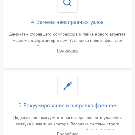
4. Замена неисправных узлов
Демонтаж сгоревшего компрессора и пайка нового агрегата
медно-фосфорным припоем. Установка нового фильтра-
осушителя. Замена изношенных вентиляторов обдува,
Подробнее
сломанных заслонок или поврежденных дверных петель.
5. Вакуумирование и заправка фреоном
Подключение вакуумного насоса для полного удаления
воздуха и влаги из контура. Заправка системы строго
дозированным объемом хладагента (R600a, R134a) по
Подробнее