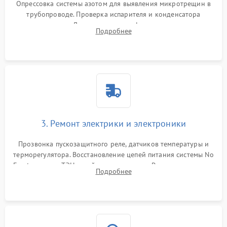
Опрессовка системы азотом для выявления микротрещин в
трубопроводе. Проверка испарителя и конденсатора
течеискателем. Демонтаж старого фильтра-осушителя и
Подробнее
продувка капиллярной трубки для устранения засоров.
3. Ремонт электрики и электроники
Прозвонка пускозащитного реле, датчиков температуры и
терморегулятора. Восстановление цепей питания системы No
Frost, включая ТЭН оттайки и вентилятор. Ремонт или замена
Подробнее
платы управления при сбоях алгоритмов.