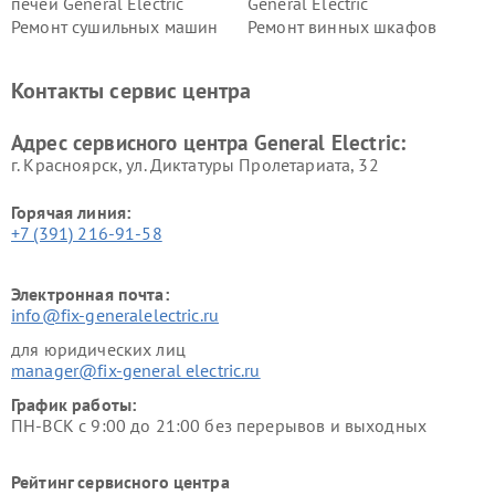
печей General Electric
General Electric
Ремонт сушильных машин
Ремонт винных шкафов
General Electric
General Electric
Ремонт вытяжек General
Ремонт духовых шкафов
Контакты сервис центра
Electric
General Electric
Адрес сервисного центра General Electric:
г. Красноярск, ул. Диктатуры Пролетариата, 32
Горячая линия:
+7 (391) 216-91-58
Электронная почта:
info@fix-generalelectric.ru
для юридических лиц
manager@fix-general electric.ru
График работы:
ПН-ВСК с 9:00 до 21:00 без перерывов и выходных
Рейтинг сервисного центра