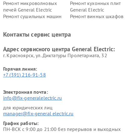
Ремонт микроволновых
Ремонт кухонных плит
печей General Electric
General Electric
Ремонт сушильных машин
Ремонт винных шкафов
General Electric
General Electric
Ремонт вытяжек General
Ремонт духовых шкафов
Контакты сервис центра
Electric
General Electric
Адрес сервисного центра General Electric:
г. Красноярск, ул. Диктатуры Пролетариата, 32
Горячая линия:
+7 (391) 216-91-58
Электронная почта:
info@fix-generalelectric.ru
для юридических лиц
manager@fix-general electric.ru
График работы:
ПН-ВСК с 9:00 до 21:00 без перерывов и выходных