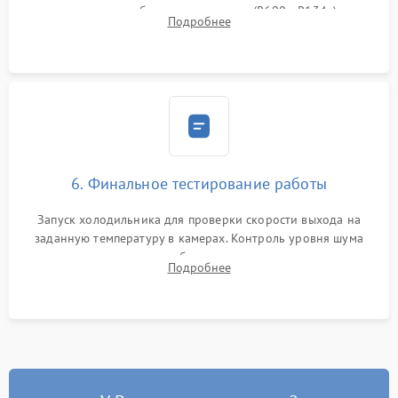
дозированным объемом хладагента (R600a, R134a) по
Подробнее
электронным весам. Контроль рабочего давления в системе.
6. Финальное тестирование работы
Запуск холодильника для проверки скорости выхода на
заданную температуру в камерах. Контроль уровня шума
компрессора, отсутствия обмерзания стенок и корректного
Подробнее
срабатывания системы автоматической оттайки.