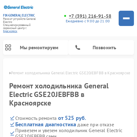
+7 (391) 216-91-58
FIX-GENERAL ELECTRIC
Ремонт устройств General
Ежедневно с 9:00 до 21:00
Electric
Специализированный
cервисный центр г.
Красноярск
Мы ремонтируем
Позвонить
ярске
Ремонт холодильника General Electric GSE20JEBFBB в Красноярске
Ремонт холодильника General
Electric GSE20JEBFBB в
Красноярске
от 525 руб.
Стоимость ремонта
Бесплатная диагностика
даже при отказе
Привезем и увезем холодильник General Electric
Ремонт варочных панелей General Electric
Ремонт стиральных машин General Electric
Ремонт винных шкафов General Electric
Ремонт духовых шкафов General Electric
Ремонт кухонных плит General Electric
Ремонт посудомоечных машин General Electric
Ремонт микроволновых печей General Electric
Ремонт сушильных машин General Electric
Ремонт вытяжек General Electric
GSE20JEBFBB сами