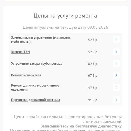
Цены на услуги ремонта
Цены актуальны на текущую дату 09.08.2026
Замена платы управления (мат.платы,
525 р
мейн платы)
Замена ТЭН
525 р
Устранение засора трубопровода
825 р
Ремонт испарителя
675 р
Ремонт датчика морозильного
475 р
отделения
Прочистка дренажной системы
915 р
Цены в прайс-листе указаны ориентировочные, без учета
стоимости запчастей.
Записывайтесь на бесплатную диагностику.
Мы проверим ваше устройство и укажем на неисправность.