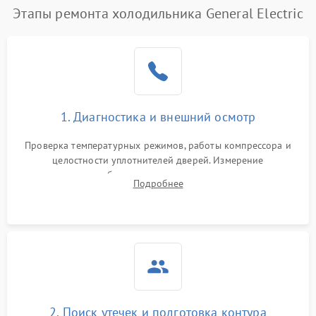
Этапы ремонта холодильника General Electric
Поломка системы No Frost
2600 ₽
Подробнее →
Образование конденсата
1800 ₽
Подробнее →
на стенках
Сбой в работе инвертора
2100 ₽
Подробнее →
1. Диагностика и внешний осмотр
Запах горелого при
2000 ₽
Подробнее →
Проверка температурных режимов, работы компрессора и
работе
целостности уплотнителей дверей. Измерение
сопротивления обмоток мотора, проверка термостата и
Не включается
Подробнее
1000 ₽
Подробнее →
считывание кодов ошибок с электронного дисплея.
холодильник
Проблемы с системой
автоматической
1800 ₽
Подробнее →
разморозки
2. Поиск утечек и подготовка контура