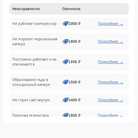
Неисправности
Стоимость
Механика
Не работает компрессор
2000 ₽
Подробнее →
Электропитание
Не морозит морозильная
Дренаж
1800 ₽
Подробнее →
камера
Оттайка
Постоянно работает и не
1500 ₽
Подробнее →
отключается
Программное обеспечение
Образование льда в
1500 ₽
Подробнее →
холодильной камере
Не горит свет внутри
1400 ₽
Подробнее →
Поломка термостата
1800 ₽
Подробнее →
Не работает вентилятор
1800 ₽
Подробнее →