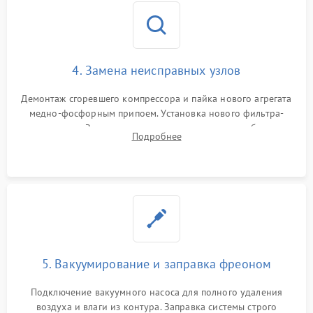
4. Замена неисправных узлов
Демонтаж сгоревшего компрессора и пайка нового агрегата
медно-фосфорным припоем. Установка нового фильтра-
осушителя. Замена изношенных вентиляторов обдува,
Подробнее
сломанных заслонок или поврежденных дверных петель.
5. Вакуумирование и заправка фреоном
Подключение вакуумного насоса для полного удаления
воздуха и влаги из контура. Заправка системы строго