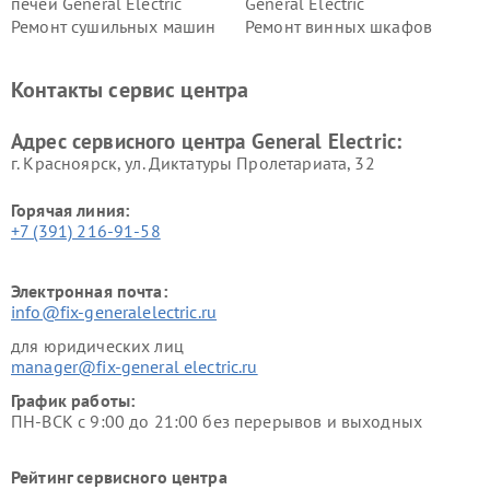
печей General Electric
General Electric
Ремонт сушильных машин
Ремонт винных шкафов
General Electric
General Electric
Ремонт вытяжек General
Ремонт духовых шкафов
Контакты сервис центра
Electric
General Electric
Адрес сервисного центра General Electric:
г. Красноярск, ул. Диктатуры Пролетариата, 32
Горячая линия:
+7 (391) 216-91-58
Электронная почта:
info@fix-generalelectric.ru
для юридических лиц
manager@fix-general electric.ru
График работы:
ПН-ВСК с 9:00 до 21:00 без перерывов и выходных
Рейтинг сервисного центра