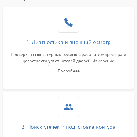
Образование конденсата
1800 ₽
Подробнее →
на стенках
Сбой в работе инвертора
2100 ₽
Подробнее →
1. Диагностика и внешний осмотр
Запах горелого при
2000 ₽
Подробнее →
Проверка температурных режимов, работы компрессора и
работе
целостности уплотнителей дверей. Измерение
сопротивления обмоток мотора, проверка термостата и
Не включается
Подробнее
1000 ₽
Подробнее →
считывание кодов ошибок с электронного дисплея.
холодильник
Проблемы с системой
автоматической
1800 ₽
Подробнее →
разморозки
2. Поиск утечек и подготовка контура