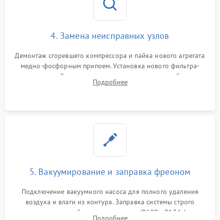
4. Замена неисправных узлов
Демонтаж сгоревшего компрессора и пайка нового агрегата
медно-фосфорным припоем. Установка нового фильтра-
осушителя. Замена изношенных вентиляторов обдува,
Подробнее
сломанных заслонок или поврежденных дверных петель.
5. Вакуумирование и заправка фреоном
Подключение вакуумного насоса для полного удаления
воздуха и влаги из контура. Заправка системы строго
дозированным объемом хладагента (R600a, R134a) по
Подробнее