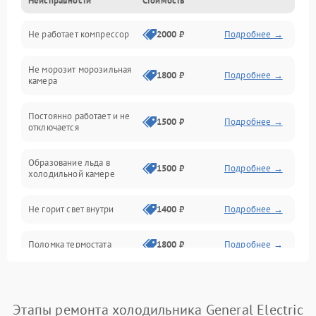
Неисправности
Стоимость
Механика
Не работает компрессор
2000 ₽
Подробнее →
Электропитание
Не морозит морозильная
Дренаж
1800 ₽
Подробнее →
камера
Оттайка
Постоянно работает и не
1500 ₽
Подробнее →
отключается
Программное обеспечение
Образование льда в
1500 ₽
Подробнее →
холодильной камере
Не горит свет внутри
1400 ₽
Подробнее →
Поломка термостата
1800 ₽
Подробнее →
Не работает вентилятор
1800 ₽
Подробнее →
Этапы ремонта холодильника General Electric
Поломка системы No Frost
2600 ₽
Подробнее →