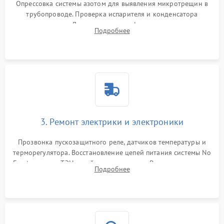
Опрессовка системы азотом для выявления микротрещин в
трубопроводе. Проверка испарителя и конденсатора
течеискателем. Демонтаж старого фильтра-осушителя и
Подробнее
продувка капиллярной трубки для устранения засоров.
3. Ремонт электрики и электроники
Прозвонка пускозащитного реле, датчиков температуры и
терморегулятора. Восстановление цепей питания системы No
Frost, включая ТЭН оттайки и вентилятор. Ремонт или замена
Подробнее
платы управления при сбоях алгоритмов.