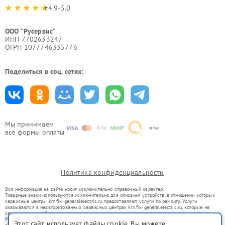
4.9-5.0
ООО "Русервис"
ИНН 7702633247
ОГРН 1077746335776
Поделиться в соц. сетях:
Мы принимаем
все формы оплаты
Политика конфиденциальности
Вся информация на сайте носит исключительно справочный характер.
Товарные знаки используются исключительно для описания устройств, в отношении которых
сервисные центры krn.fix-generalelectric.ru предоставляют услуги по ремонту. Услуги
оказываются в неавторизованных сервисных центрах krn.fix-generalelectric.ru, которые не
связаны с правообладателями товарных знаков или их официальными представителями.
Ремонт осуществляется для устройств, уже введенных в гражданский оборот в соответствии
Этот сайт использует файлы cookie. Вы можете