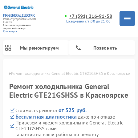
+7 (391) 216-91-58
FIX-GENERAL ELECTRIC
Ремонт устройств General
Ежедневно с 9:00 до 21:00
Electric
Специализированный
cервисный центр г.
Красноярск
Мы ремонтируем
Позвонить
ярске
Ремонт холодильника General Electric GTE21GSHSS в Красноярске
Ремонт холодильника General
Electric GTE21GSHSS в Красноярске
от 525 руб.
Стоимость ремонта
Бесплатная диагностика
даже при отказе
Привезем и увезем холодильник General Electric
GTE21GSHSS сами
Ремонт варочных панелей General Electric
Ремонт стиральных машин General Electric
Ремонт винных шкафов General Electric
Ремонт духовых шкафов General Electric
Ремонт кухонных плит General Electric
Ремонт посудомоечных машин General Electric
Ремонт микроволновых печей General Electric
Ремонт сушильных машин General Electric
Ремонт вытяжек General Electric
Гарантия на наши работы по ремонту