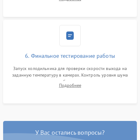
электронным весам. Контроль рабочего давления в системе.
6. Финальное тестирование работы
Запуск холодильника для проверки скорости выхода на
заданную температуру в камерах. Контроль уровня шума
компрессора, отсутствия обмерзания стенок и корректного
Подробнее
срабатывания системы автоматической оттайки.
У Вас остались вопросы?