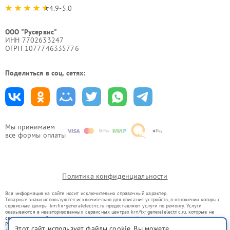
4.9-5.0
ООО "Русервис"
ИНН 7702633247
ОГРН 1077746335776
Поделиться в соц. сетях:
Мы принимаем
все формы оплаты
Политика конфиденциальности
Вся информация на сайте носит исключительно справочный характер.
Товарные знаки используются исключительно для описания устройств, в отношении которых
сервисные центры krn.fix-generalelectric.ru предоставляют услуги по ремонту. Услуги
оказываются в неавторизованных сервисных центрах krn.fix-generalelectric.ru, которые не
связаны с правообладателями товарных знаков или их официальными представителями.
Ремонт осуществляется для устройств, уже введенных в гражданский оборот в соответствии
Этот сайт использует файлы cookie. Вы можете