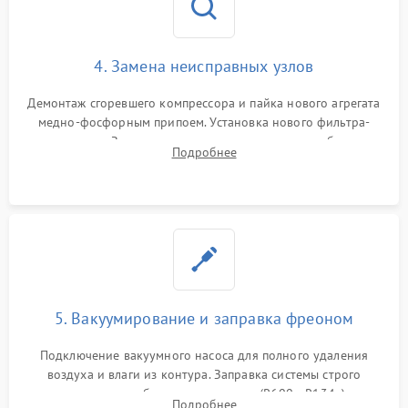
4. Замена неисправных узлов
Демонтаж сгоревшего компрессора и пайка нового агрегата
медно-фосфорным припоем. Установка нового фильтра-
осушителя. Замена изношенных вентиляторов обдува,
Подробнее
сломанных заслонок или поврежденных дверных петель.
5. Вакуумирование и заправка фреоном
Подключение вакуумного насоса для полного удаления
воздуха и влаги из контура. Заправка системы строго
дозированным объемом хладагента (R600a, R134a) по
Подробнее