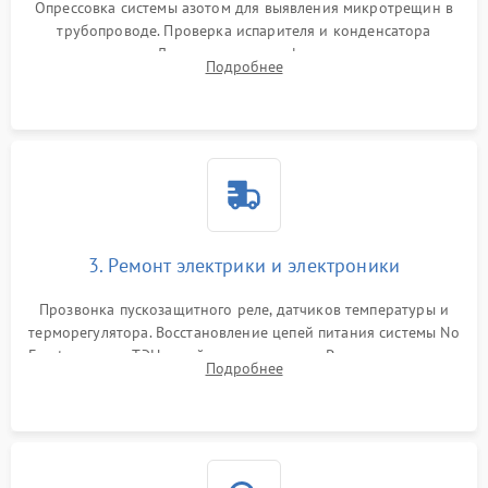
Опрессовка системы азотом для выявления микротрещин в
трубопроводе. Проверка испарителя и конденсатора
течеискателем. Демонтаж старого фильтра-осушителя и
Подробнее
продувка капиллярной трубки для устранения засоров.
3. Ремонт электрики и электроники
Прозвонка пускозащитного реле, датчиков температуры и
терморегулятора. Восстановление цепей питания системы No
Frost, включая ТЭН оттайки и вентилятор. Ремонт или замена
Подробнее
платы управления при сбоях алгоритмов.