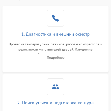
Образование конденсата
1800 ₽
Подробнее →
на стенках
Сбой в работе инвертора
2100 ₽
Подробнее →
1. Диагностика и внешний осмотр
Запах горелого при
2000 ₽
Подробнее →
Проверка температурных режимов, работы компрессора и
работе
целостности уплотнителей дверей. Измерение
сопротивления обмоток мотора, проверка термостата и
Не включается
Подробнее
1000 ₽
Подробнее →
считывание кодов ошибок с электронного дисплея.
холодильник
Проблемы с системой
автоматической
1800 ₽
Подробнее →
разморозки
2. Поиск утечек и подготовка контура