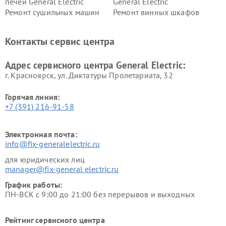
печей General Electric
General Electric
Ремонт сушильных машин
Ремонт винных шкафов
General Electric
General Electric
Ремонт вытяжек General
Ремонт духовых шкафов
Контакты сервис центра
Electric
General Electric
Адрес сервисного центра General Electric:
г. Красноярск, ул. Диктатуры Пролетариата, 32
Горячая линия:
+7 (391) 216-91-58
Электронная почта:
info@fix-generalelectric.ru
для юридических лиц
manager@fix-general electric.ru
График работы:
ПН-ВСК с 9:00 до 21:00 без перерывов и выходных
Рейтинг сервисного центра