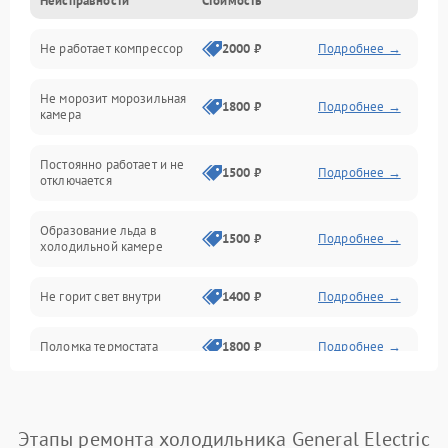
Неисправности
Стоимость
Механика
Не работает компрессор
2000 ₽
Подробнее →
Электропитание
Не морозит морозильная
Дренаж
1800 ₽
Подробнее →
камера
Оттайка
Постоянно работает и не
1500 ₽
Подробнее →
отключается
Программное обеспечение
Образование льда в
1500 ₽
Подробнее →
холодильной камере
Не горит свет внутри
1400 ₽
Подробнее →
Поломка термостата
1800 ₽
Подробнее →
Не работает вентилятор
1800 ₽
Подробнее →
Этапы ремонта холодильника General Electric
Поломка системы No Frost
2600 ₽
Подробнее →