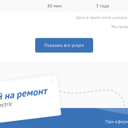
80 мин
3 года
Цены в прайс-листе указаны
Мы прове
Показать все услуги
й на ремонт
ctric
При оформл