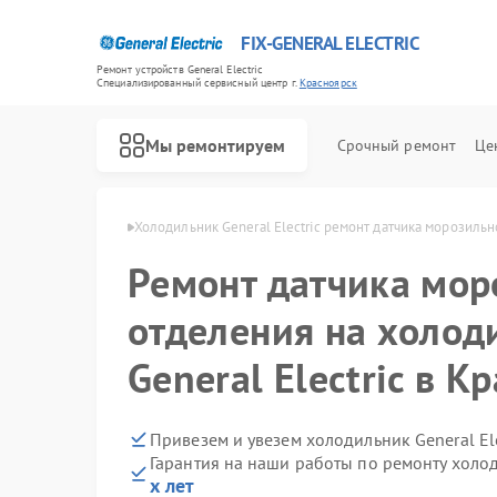
FIX-GENERAL ELECTRIC
Ремонт устройств General Electric
Специализированный cервисный центр г.
Красноярск
Мы ремонтируем
Срочный ремонт
Це
ctric в Красноярске
Холодильник General Electric ремонт датчика морозиль
Ремонт датчика мор
отделения на холод
General Electric в К
Привезем и увезем холодильник General El
Гарантия на наши работы по ремонту холод
х лет
Ремонт варочных панелей General Electric
Ремонт посудомоечных машин General Electric
Ремонт стиральных машин General Electric
Ремонт микроволновых печей General Electric
Ремонт кухонных плит General Electric
Ремонт сушильных машин General Electric
Ремонт винных шкафов General Electric
Ремонт вытяжек General Electric
Ремонт духовых шкафов General Electric