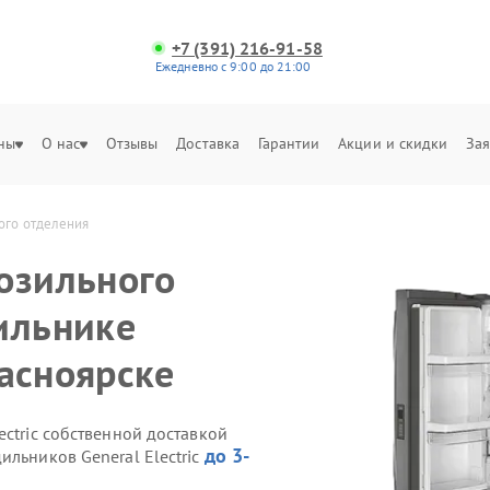
+7 (391) 216-91-58
Ежедневно с 9:00 до 21:00
ны
О нас
Отзывы
Доставка
Гарантии
Акции и скидки
Зая
ного отделения
озильного
ильнике
расноярске
ectric собственной доставкой
до 3-
ильников General Electric