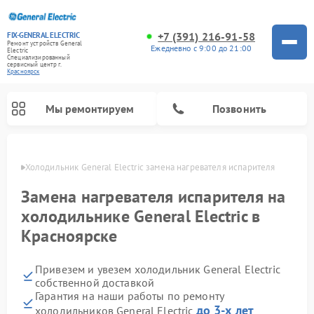
+7 (391) 216-91-58
FIX-GENERAL ELECTRIC
Ремонт устройств General
Ежедневно с 9:00 до 21:00
Electric
Специализированный
cервисный центр г.
Красноярск
Мы ремонтируем
Позвонить
ярске
Холодильник General Electric замена нагревателя испарителя
Замена нагревателя испарителя на
холодильнике General Electric в
Красноярске
Привезем и увезем холодильник General Electric
собственной доставкой
Гарантия на наши работы по ремонту
Ремонт варочных панелей General Electric
Ремонт стиральных машин General Electric
Ремонт винных шкафов General Electric
Ремонт духовых шкафов General Electric
Ремонт кухонных плит General Electric
Ремонт посудомоечных машин General Electric
Ремонт микроволновых печей General Electric
Ремонт сушильных машин General Electric
Ремонт вытяжек General Electric
до 3-х лет
холодильников General Electric