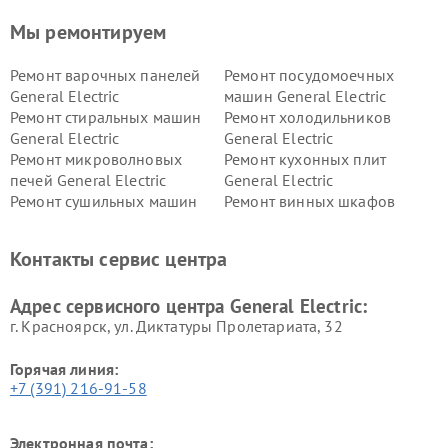
Мы ремонтируем
Ремонт варочных панелей
Ремонт посудомоечных
General Electric
машин General Electric
Ремонт стиральных машин
Ремонт холодильников
General Electric
General Electric
Ремонт микроволновых
Ремонт кухонных плит
печей General Electric
General Electric
Ремонт сушильных машин
Ремонт винных шкафов
General Electric
General Electric
Ремонт вытяжек General
Ремонт духовых шкафов
Контакты сервис центра
Electric
General Electric
Адрес сервисного центра General Electric:
г. Красноярск, ул. Диктатуры Пролетариата, 32
Горячая линия:
+7 (391) 216-91-58
Электронная почта: