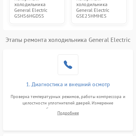
холодильника
холодильника
General Electric
General Electric
GSHS6HGDSS
GSE25HMHES
Этапы ремонта холодильника General Electric
1. Диагностика и внешний осмотр
Проверка температурных режимов, работы компрессора и
целостности уплотнителей дверей. Измерение
сопротивления обмоток мотора, проверка термостата и
Подробнее
считывание кодов ошибок с электронного дисплея.