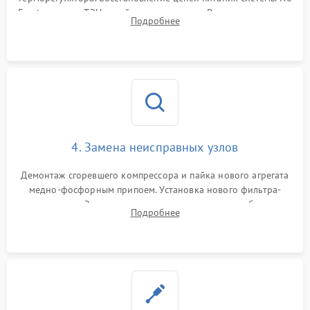
Frost, включая ТЭН оттайки и вентилятор. Ремонт или замена
Подробнее
платы управления при сбоях алгоритмов.
4. Замена неисправных узлов
Демонтаж сгоревшего компрессора и пайка нового агрегата
медно-фосфорным припоем. Установка нового фильтра-
осушителя. Замена изношенных вентиляторов обдува,
Подробнее
сломанных заслонок или поврежденных дверных петель.