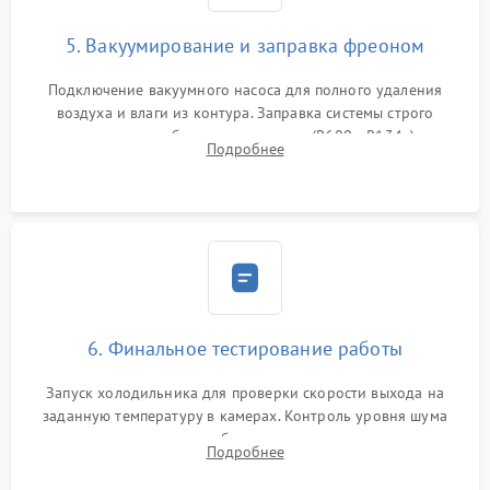
5. Вакуумирование и заправка фреоном
Подключение вакуумного насоса для полного удаления
воздуха и влаги из контура. Заправка системы строго
дозированным объемом хладагента (R600a, R134a) по
Подробнее
электронным весам. Контроль рабочего давления в системе.
6. Финальное тестирование работы
Запуск холодильника для проверки скорости выхода на
заданную температуру в камерах. Контроль уровня шума
компрессора, отсутствия обмерзания стенок и корректного
Подробнее
срабатывания системы автоматической оттайки.