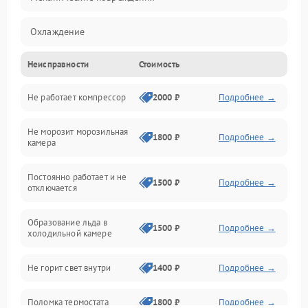
Охлаждение
Неисправности
Стоимость
Механика
Не работает компрессор
2000 ₽
Подробнее →
Электропитание
Не морозит морозильная
Дренаж
1800 ₽
Подробнее →
камера
Оттайка
Постоянно работает и не
1500 ₽
Подробнее →
отключается
Программное обеспечение
Образование льда в
1500 ₽
Подробнее →
холодильной камере
Не горит свет внутри
1400 ₽
Подробнее →
Поломка термостата
1800 ₽
Подробнее →