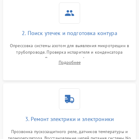
2. Поиск утечек и подготовка контура
Опрессовка системы азотом для выявления микротрещин в
трубопроводе. Проверка испарителя и конденсатора
течеискателем. Демонтаж старого фильтра-осушителя и
Подробнее
продувка капиллярной трубки для устранения засоров.
3. Ремонт электрики и электроники
Прозвонка пускозащитного реле, датчиков температуры и
терморегулятора. Восстановление цепей питания системы No