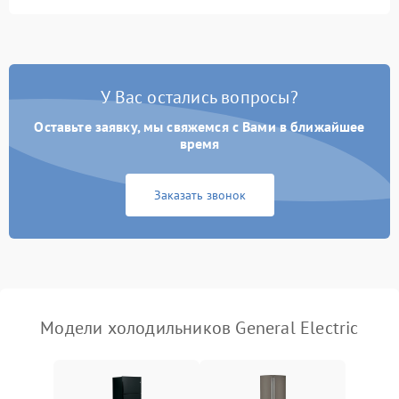
Не работает вентилятор
1800 ₽
Подробнее →
Поломка системы No Frost
2600 ₽
Подробнее →
У Вас остались вопросы?
Оставьте заявку, мы свяжемся с Вами в ближайшее
Образование конденсата
1800 ₽
Подробнее →
на стенках
время
Сбой в работе инвертора
2100 ₽
Подробнее →
Заказать звонок
Запах горелого при
2000 ₽
Подробнее →
работе
Не включается
1000 ₽
Подробнее →
холодильник
Модели холодильников General Electric
Проблемы с системой
автоматической
1800 ₽
Подробнее →
разморозки