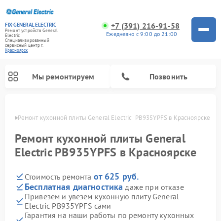
+7 (391) 216-91-58
FIX-GENERAL ELECTRIC
Ремонт устройств General
Ежедневно с 9:00 до 21:00
Electric
Специализированный
cервисный центр г.
Красноярск
Мы ремонтируем
Позвонить
ярске
Ремонт кухонной плиты General Electric  PB935YPFS в Красноярске
Ремонт кухонной плиты General
Electric PB935YPFS в Красноярске
от 625 руб.
Стоимость ремонта
Бесплатная диагностика
даже при отказе
Привезем и увезем кухонную плиту General
Electric PB935YPFS сами
Ремонт варочных панелей General Electric
Ремонт стиральных машин General Electric
Ремонт микроволновых печей General Electric
Ремонт винных шкафов General Electric
Ремонт духовых шкафов General Electric
Ремонт посудомоечных машин General Electric
Ремонт сушильных машин General Electric
Ремонт холодильников General Electric
Ремонт вытяжек General Electric
Гарантия на наши работы по ремонту кухонных