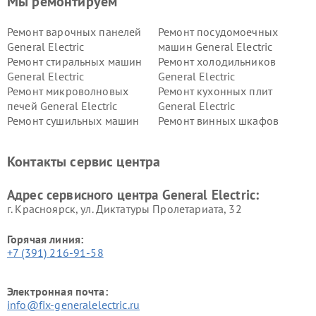
Мы ремонтируем
Ремонт варочных панелей
Ремонт посудомоечных
General Electric
машин General Electric
Ремонт стиральных машин
Ремонт холодильников
General Electric
General Electric
Ремонт микроволновых
Ремонт кухонных плит
печей General Electric
General Electric
Ремонт сушильных машин
Ремонт винных шкафов
General Electric
General Electric
Ремонт вытяжек General
Ремонт духовых шкафов
Контакты сервис центра
Electric
General Electric
Адрес сервисного центра General Electric:
г. Красноярск, ул. Диктатуры Пролетариата, 32
Горячая линия:
+7 (391) 216-91-58
Электронная почта:
info@fix-generalelectric.ru