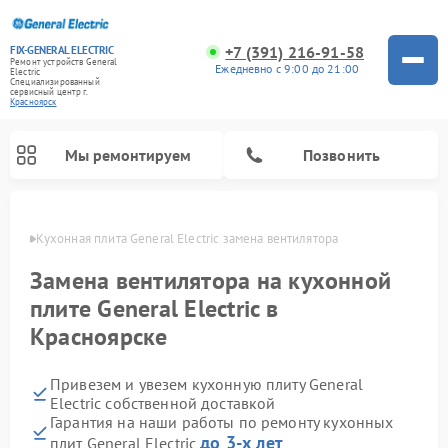
+7 (391) 216-91-58
FIX-GENERAL ELECTRIC
Ремонт устройств General
Ежедневно с 9:00 до 21:00
Electric
Специализированный
cервисный центр г.
Красноярск
Мы ремонтируем
Позвонить
ярске
Кухонная плита General Electric замена вентилятора
Замена вентилятора на кухонной
плите General Electric в
Красноярске
Привезем и увезем кухонную плиту General
Electric собственной доставкой
Гарантия на наши работы по ремонту кухонных
Ремонт варочных панелей General Electric
Ремонт стиральных машин General Electric
Ремонт микроволновых печей General Electric
Ремонт винных шкафов General Electric
Ремонт духовых шкафов General Electric
Ремонт посудомоечных машин General Electric
Ремонт сушильных машин General Electric
Ремонт холодильников General Electric
Ремонт вытяжек General Electric
до 3-х лет
плит General Electric