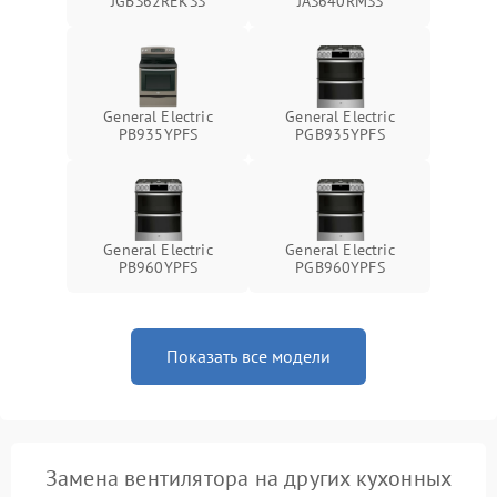
JGBS62REKSS
JAS640RMSS
General Electric
General Electric
PB935YPFS
PGB935YPFS
General Electric
General Electric
PB960YPFS
PGB960YPFS
Показать все модели
Замена вентилятора на других кухонных