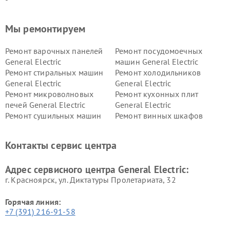
Мы ремонтируем
Ремонт варочных панелей
Ремонт посудомоечных
General Electric
машин General Electric
Ремонт стиральных машин
Ремонт холодильников
General Electric
General Electric
Ремонт микроволновых
Ремонт кухонных плит
печей General Electric
General Electric
Ремонт сушильных машин
Ремонт винных шкафов
General Electric
General Electric
Ремонт вытяжек General
Ремонт духовых шкафов
Контакты сервис центра
Electric
General Electric
Адрес сервисного центра General Electric:
г. Красноярск, ул. Диктатуры Пролетариата, 32
Горячая линия:
+7 (391) 216-91-58