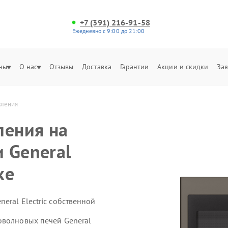
+7 (391) 216-91-58
Ежедневно с 9:00 до 21:00
ны
О нас
Отзывы
Доставка
Гарантии
Акции и скидки
Зая
вления
ления на
 General
ке
eral Electric собственной
оволновых печей General