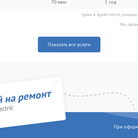
70 мин
1 год
Цены в прайс-листе указаны
Мы прове
Показать все услуги
й на ремонт
ctric
При оформл