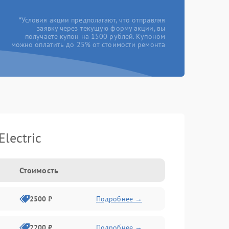
*Условия акции предполагают, что отправляя
заявку через текущую форму акции, вы
получаете купон на 1500 рублей. Купоном
можно оплатить до 25% от стоимости ремонта
lectric
Стоимость
2500 ₽
Подробнее →
2200 ₽
Подробнее →