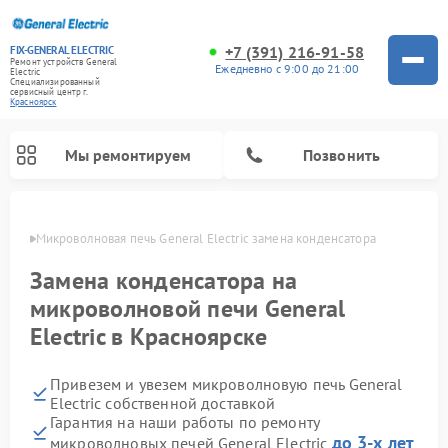
+7 (391) 216-91-58
FIX-GENERAL ELECTRIC
Ремонт устройств General
Ежедневно с 9:00 до 21:00
Electric
Специализированный
cервисный центр г.
Красноярск
Мы ремонтируем
Позвонить
ярске
Микроволновая печь General Electric замена конденсатора
Замена конденсатора на
микроволновой печи General
Electric в Красноярске
Привезем и увезем микроволновую печь General
Electric собственной доставкой
Гарантия на наши работы по ремонту
Ремонт варочных панелей General Electric
Ремонт стиральных машин General Electric
Ремонт винных шкафов General Electric
Ремонт духовых шкафов General Electric
Ремонт кухонных плит General Electric
Ремонт посудомоечных машин General Electric
Ремонт сушильных машин General Electric
Ремонт холодильников General Electric
Ремонт вытяжек General Electric
до 3-х лет
микроволновых печей General Electric