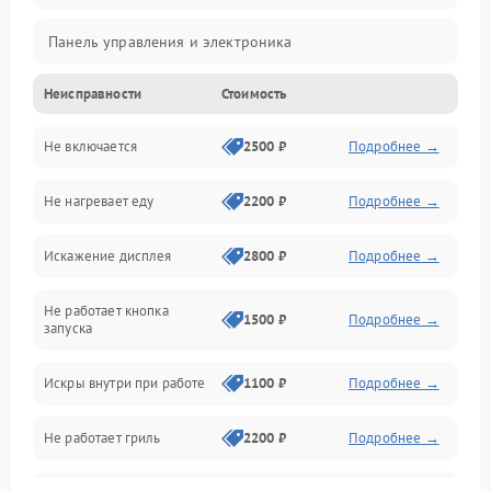
Панель управления и электроника
Неисправности
Стоимость
Дверца и корпус
Не включается
2500 ₽
Подробнее →
Механика и внутренние элементы
Не нагревает еду
2200 ₽
Подробнее →
Механические повреждения
Искажение дисплея
2800 ₽
Подробнее →
Питание и запуск
Не работает кнопка
Нагрев и приготовление
1500 ₽
Подробнее →
запуска
Программное обеспечение
Искры внутри при работе
1100 ₽
Подробнее →
Не работает гриль
2200 ₽
Подробнее →