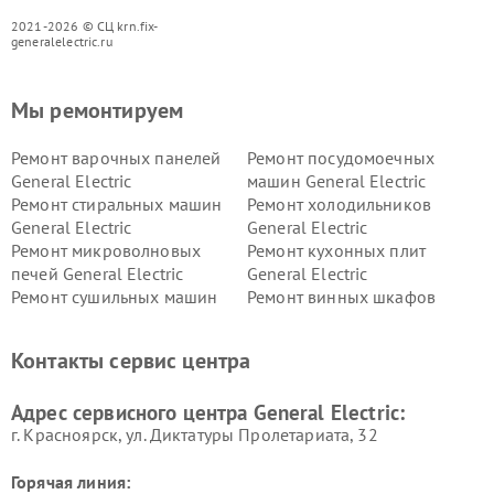
2021-2026 © СЦ krn.fix-
generalelectric.ru
Мы ремонтируем
Ремонт варочных панелей
Ремонт посудомоечных
General Electric
машин General Electric
Ремонт стиральных машин
Ремонт холодильников
General Electric
General Electric
Ремонт микроволновых
Ремонт кухонных плит
печей General Electric
General Electric
Ремонт сушильных машин
Ремонт винных шкафов
General Electric
General Electric
Ремонт вытяжек General
Ремонт духовых шкафов
Контакты сервис центра
Electric
General Electric
Адрес сервисного центра General Electric:
г. Красноярск, ул. Диктатуры Пролетариата, 32
Горячая линия: