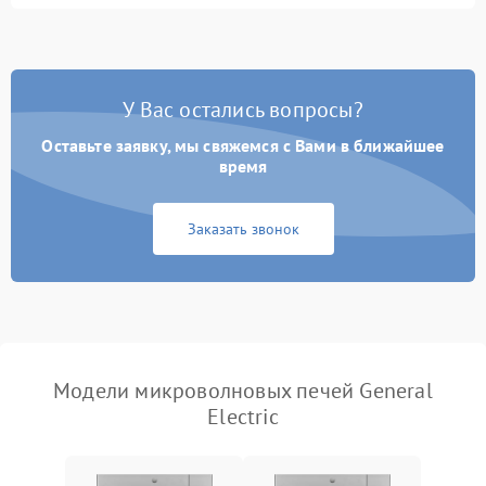
Перегрев или отключение
2400 ₽
Подробнее →
во время работы
Появление запаха гари
2400 ₽
Подробнее →
У Вас остались вопросы?
Проблемы с вентилятором
2000 ₽
Подробнее →
Оставьте заявку, мы свяжемся с Вами в ближайшее
время
Поломка системы
2200 ₽
Подробнее →
охлаждения
Заказать звонок
Не работают сенсорные
2400 ₽
Подробнее →
кнопки
Не горит подсветка
2000 ₽
Подробнее →
Сломался трансформатор
1000 ₽
Подробнее →
Модели микроволновых печей General
Electric