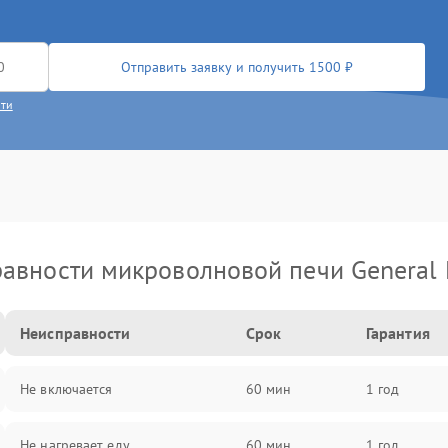
Отправить заявку и получить 1500 ₽
сти
авности микроволновой печи General E
Неисправности
Срок
Гарантия
Не включается
60 мин
1 год
Не нагревает еду
60 мин
1 год