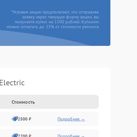
*Условия акции предполагают, что отправляя
заявку через текущую форму акции, вы
получаете купон на 1500 рублей. Купоном
можно оплатить до 25% от стоимости ремонта
lectric
Стоимость
2500 ₽
Подробнее →
2200 ₽
Подробнее →