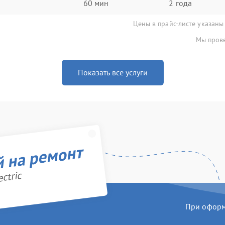
60 мин
2 года
Цены в прайс-листе указаны
Мы прове
Показать все услуги
й на ремонт
ctric
При оформл