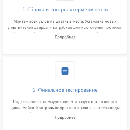
5. Сборка и контроль герметичности
Монтаж всех узлов на штатные места. Установка новых
уплотнителей дверцы и патрубков для исключения протечек.
Надежная фиксация хомутов гидравлической системы,
Подробнее
сборка корпуса и установка датчика поплавка.
6. Финальное тестирование
Подключение к коммуникациям и запуск интенсивного
цикла мойки. Контроль корректного залива, нагрева воды
до нужной температуры, отсутствия посторонних шумов,
Подробнее
штатного слива и абсолютной сухости в поддоне.