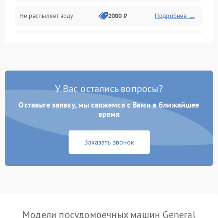
Программное обеспечение
Не распыляет воду
2000 ₽
Подробнее →
Не запускается цикл
1800 ₽
Подробнее →
стирки
Проблемы с набором
1800 ₽
Подробнее →
воды
У Вас остались вопросы?
Оставьте заявку, мы свяжемся с Вами в ближайшее
Не работает сушилка
2100 ₽
Подробнее →
время
Сбои в работе таймера
1700 ₽
Подробнее →
Заказать звонок
Проблемы с
2100 ₽
Подробнее →
циркуляционным насосом
Модели посудомоечных машин General