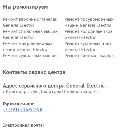
Мы ремонтируем
Ремонт варочных панелей
Ремонт посудомоечных
General Electric
машин General Electric
Ремонт стиральных машин
Ремонт холодильников
General Electric
General Electric
Ремонт микроволновых
Ремонт кухонных плит
печей General Electric
General Electric
Ремонт сушильных машин
Ремонт винных шкафов
General Electric
General Electric
Ремонт вытяжек General
Ремонт духовых шкафов
Контакты сервис центра
Electric
General Electric
Адрес сервисного центра General Electric:
г. Красноярск, ул. Диктатуры Пролетариата, 32
Горячая линия:
+7 (391) 216-91-58
Электронная почта: