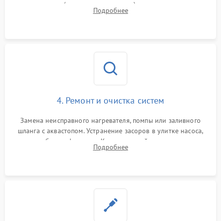
прессостата (датчика уровня воды), датчика мутности,
Подробнее
концевика дверцы и электронного модуля управления.
4. Ремонт и очистка систем
Замена неисправного нагревателя, помпы или заливного
шланга с аквастопом. Устранение засоров в улитке насоса,
патрубках и фильтрах. Компонентный ремонт платы
Подробнее
управления, восстановление поврежденной проводки.