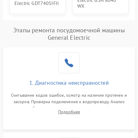
Electric GSH 8040
Electric GDT740SIFII
WX
Этапы ремонта посудомоечной машины
General Electric
1. Диагностика неисправностей
Считывание кодов ошибок, осмотр на наличие протечек и
засоров. Проверка подключения к водопроводу. Анализ
жалоб на отсутствие слива, нагрева, вращения
Подробнее
разбрызгивателей или срабатывание системы защиты
аквастоп.