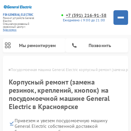
+7 (391) 216-91-58
FIX-GENERAL ELECTRIC
Ремонт устройств General
Ежедневно с 9:00 до 21:00
Electric
Специализированный
cервисный центр г.
Красноярск
Мы ремонтируем
Позвонить
ярске
Посудомоечная машина General Electric корпусный ремонт (замена рез
Корпусный ремонт (замена
резинок, креплений, кнопок) на
посудомоечной машине General
Electric в Красноярске
Привезем и увезем посудомоечную машину
Ремонт варочных панелей General Electric
Ремонт винных шкафов General Electric
Ремонт духовых шкафов General Electric
Ремонт холодильников General Electric
Ремонт кухонных плит General Electric
Ремонт стиральных машин General Electric
Ремонт микроволновых печей General Electric
Ремонт сушильных машин General Electric
Ремонт вытяжек General Electric
General Electric собственной доставкой