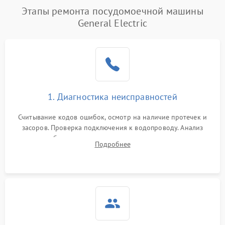
Этапы ремонта посудомоечной машины
General Electric
1. Диагностика неисправностей
Считывание кодов ошибок, осмотр на наличие протечек и
засоров. Проверка подключения к водопроводу. Анализ
жалоб на отсутствие слива, нагрева, вращения
Подробнее
разбрызгивателей или срабатывание системы защиты
аквастоп.