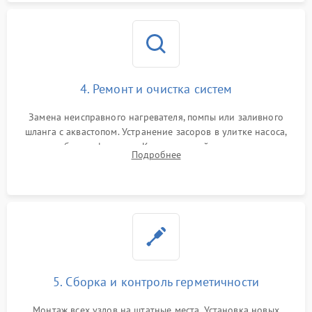
4. Ремонт и очистка систем
Замена неисправного нагревателя, помпы или заливного
шланга с аквастопом. Устранение засоров в улитке насоса,
патрубках и фильтрах. Компонентный ремонт платы
Подробнее
управления, восстановление поврежденной проводки.
5. Сборка и контроль герметичности
Монтаж всех узлов на штатные места. Установка новых