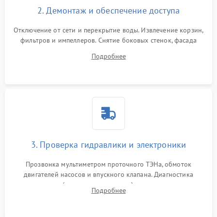
2. Демонтаж и обеспечение доступа
Отключение от сети и перекрытие воды. Извлечение корзин,
фильтров и импеллеров. Снятие боковых стенок, фасада
дверцы или нижнего поддона для прямого доступа к
Подробнее
циркуляционному насосу, ТЭНу и сливной помпе.
3. Проверка гидравлики и электроники
Прозвонка мультиметром проточного ТЭНа, обмоток
двигателей насосов и впускного клапана. Диагностика
прессостата (датчика уровня воды), датчика мутности,
Подробнее
концевика дверцы и электронного модуля управления.