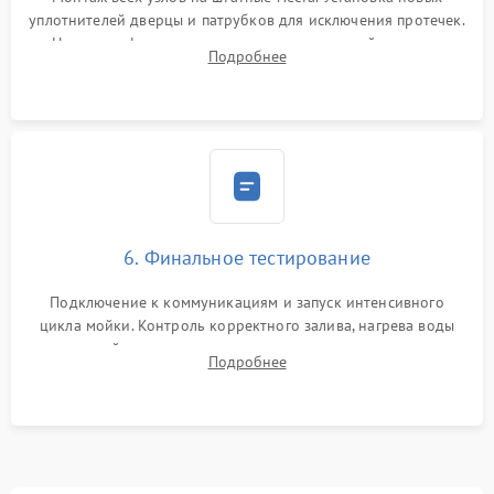
уплотнителей дверцы и патрубков для исключения протечек.
Надежная фиксация хомутов гидравлической системы,
Подробнее
сборка корпуса и установка датчика поплавка.
6. Финальное тестирование
Подключение к коммуникациям и запуск интенсивного
цикла мойки. Контроль корректного залива, нагрева воды
до нужной температуры, отсутствия посторонних шумов,
Подробнее
штатного слива и абсолютной сухости в поддоне.