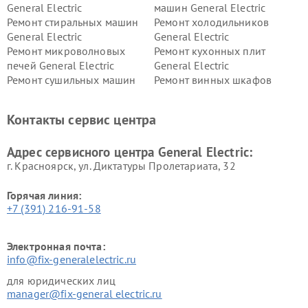
General Electric
машин General Electric
Ремонт стиральных машин
Ремонт холодильников
General Electric
General Electric
Ремонт микроволновых
Ремонт кухонных плит
печей General Electric
General Electric
Ремонт сушильных машин
Ремонт винных шкафов
General Electric
General Electric
Ремонт вытяжек General
Ремонт духовых шкафов
Контакты сервис центра
Electric
General Electric
Адрес сервисного центра General Electric:
г. Красноярск, ул. Диктатуры Пролетариата, 32
Горячая линия:
+7 (391) 216-91-58
Электронная почта:
info@fix-generalelectric.ru
для юридических лиц
manager@fix-general electric.ru