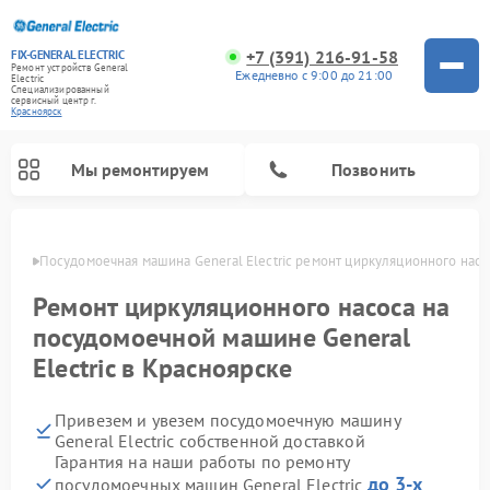
+7 (391) 216-91-58
FIX-GENERAL ELECTRIC
Ремонт устройств General
Ежедневно с 9:00 до 21:00
Electric
Специализированный
cервисный центр г.
Красноярск
Мы ремонтируем
Позвонить
ярске
Посудомоечная машина General Electric ремонт циркуляционного насо
Ремонт циркуляционного насоса на
посудомоечной машине General
Electric в Красноярске
Привезем и увезем посудомоечную машину
General Electric собственной доставкой
Гарантия на наши работы по ремонту
Ремонт варочных панелей General Electric
Ремонт винных шкафов General Electric
Ремонт духовых шкафов General Electric
Ремонт холодильников General Electric
Ремонт кухонных плит General Electric
Ремонт стиральных машин General Electric
Ремонт микроволновых печей General Electric
Ремонт сушильных машин General Electric
Ремонт вытяжек General Electric
до 3-х
посудомоечных машин General Electric