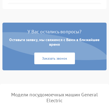
Не запускается цикл
1800 ₽
Подробнее →
стирки
Проблемы с набором
1800 ₽
Подробнее →
воды
У Вас остались вопросы?
Оставьте заявку, мы свяжемся с Вами в ближайшее
Не работает сушилка
2100 ₽
Подробнее →
время
Сбои в работе таймера
1700 ₽
Подробнее →
Заказать звонок
Проблемы с
2100 ₽
Подробнее →
циркуляционным насосом
Модели посудомоечных машин General
Electric