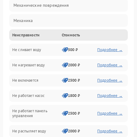
Механические повреждения
Механика
Неисправности
Стоимость
Управление
Не сливает воду
500 ₽
Подробнее →
Электропитание
Не нагревает воду
2000 ₽
Подробнее →
Датчики
Не включается
2500 ₽
Подробнее →
Нагрев
Не работает насос
1800 ₽
Подробнее →
Вода
Не работает панель
Гигиена
2500 ₽
Подробнее →
управления
Программное обеспечение
Не распыляет воду
2000 ₽
Подробнее →