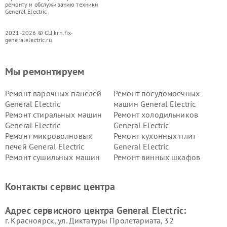
ремонту и обслуживанию техники
General Electric
2021-2026 © СЦ krn.fix-
generalelectric.ru
Мы ремонтируем
Ремонт варочных панелей
Ремонт посудомоечных
General Electric
машин General Electric
Ремонт стиральных машин
Ремонт холодильников
General Electric
General Electric
Ремонт микроволновых
Ремонт кухонных плит
печей General Electric
General Electric
Ремонт сушильных машин
Ремонт винных шкафов
General Electric
General Electric
Ремонт вытяжек General
Ремонт духовых шкафов
Контакты сервис центра
Electric
General Electric
Адрес сервисного центра General Electric:
г. Красноярск, ул. Диктатуры Пролетариата, 32