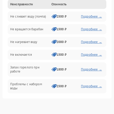
Неисправности
Стоимость
Электропитание
Не сливает воду (помпа)
2500 ₽
Подробнее →
Водоснабжение
Не вращается барабан
1500 ₽
Подробнее →
Слив
Не нагревает воду
2000 ₽
Подробнее →
Программное обеспечение
Не включается
1500 ₽
Подробнее →
Запах горелого при
1800 ₽
Подробнее →
работе
Проблемы с набором
2500 ₽
Подробнее →
воды
Замена ТЭНа
2200 ₽
Подробнее →
Замена платы управления
2200 ₽
Подробнее →