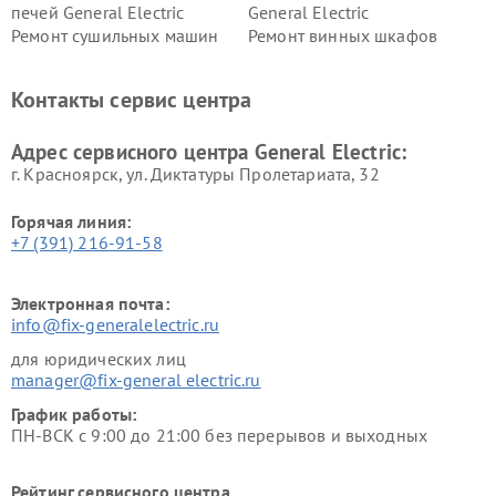
печей General Electric
General Electric
Ремонт сушильных машин
Ремонт винных шкафов
General Electric
General Electric
Ремонт вытяжек General
Ремонт духовых шкафов
Контакты сервис центра
Electric
General Electric
Адрес сервисного центра General Electric:
г. Красноярск, ул. Диктатуры Пролетариата, 32
Горячая линия:
+7 (391) 216-91-58
Электронная почта:
info@fix-generalelectric.ru
для юридических лиц
manager@fix-general electric.ru
График работы:
ПН-ВСК с 9:00 до 21:00 без перерывов и выходных
Рейтинг сервисного центра