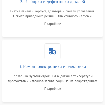
2. Разборка и дефектовка деталей
Снятие панелей корпуса, дозатора и панели управления.
Осмотр приводного ремня, ТЭНа, сливного насоса и
амортизаторов. Проверка подшипников барабана и
Подробнее
крестовины на износ, а манжеты люка на разрывы.
3. Ремонт электроники и электрики
Прозвонка мультиметром ТЭНа, датчика температуры,
прессостата и клапанов залива воды. Пайка поврежденных
дорожек или замена симисторов на плате управления.
Подробнее
Восстановление целостности проводки и контактов.