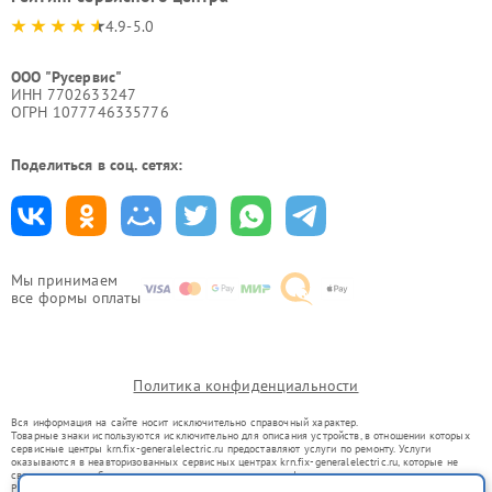
4.9-5.0
ООО "Русервис"
ИНН 7702633247
ОГРН 1077746335776
Поделиться в соц. сетях:
Мы принимаем
все формы оплаты
Политика конфиденциальности
Вся информация на сайте носит исключительно справочный характер.
Товарные знаки используются исключительно для описания устройств, в отношении которых
сервисные центры krn.fix-generalelectric.ru предоставляют услуги по ремонту. Услуги
оказываются в неавторизованных сервисных центрах krn.fix-generalelectric.ru, которые не
связаны с правообладателями товарных знаков или их официальными представителями.
Ремонт осуществляется для устройств, уже введенных в гражданский оборот в соответствии