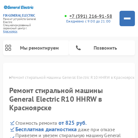
+7 (391) 216-91-58
FIX-GENERAL ELECTRIC
Ремонт устройств General
Ежедневно с 9:00 до 21:00
Electric
Специализированный
cервисный центр г.
Красноярск
Мы ремонтируем
Позвонить
ярске
Ремонт стиральной машины General Electric R10 HHRW в Красноярске
Ремонт стиральной машины
General Electric R10 HHRW в
Красноярске
от 825 руб.
Стоимость ремонта
Бесплатная диагностика
даже при отказе
Ремонт варочных панелей General Electric
Ремонт винных шкафов General Electric
Ремонт духовых шкафов General Electric
Ремонт холодильников General Electric
Ремонт кухонных плит General Electric
Ремонт посудомоечных машин General Electric
Ремонт микроволновых печей General Electric
Ремонт сушильных машин General Electric
Ремонт вытяжек General Electric
Привезем и увезем стиральную машину General