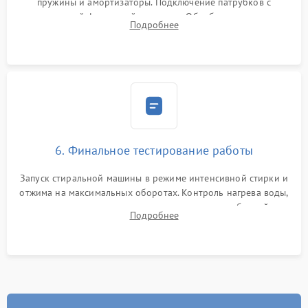
пружины и амортизаторы. Подключение патрубков с
надежной фиксацией хомутами. Обработка стыков
Подробнее
герметиком для предотвращения возможных протечек воды.
6. Финальное тестирование работы
Запуск стиральной машины в режиме интенсивной стирки и
отжима на максимальных оборотах. Контроль нагрева воды,
корректности слива, отсутствия излишних вибраций,
Подробнее
посторонних стуков и протечек под корпусом.