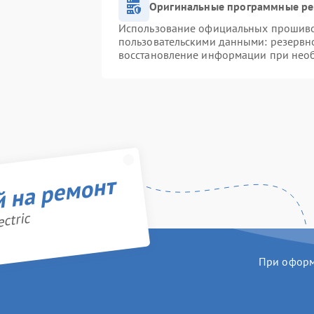
Оригинальные программные ре
Использование официальных прошивок
пользовательскими данными: резервн
восстановление информации при нео
й на ремонт
ctric
При оформл