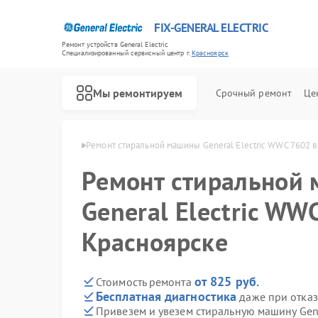
FIX-GENERAL ELECTRIC
Ремонт устройств General Electric
Специализированный cервисный центр г.
Красноярск
Мы ремонтируем
Срочный ремонт
Це
ctric в Красноярске
Ремонт стиральной машины General Electric WWC 7602 
Ремонт стиральной
General Electric WW
Красноярске
от 825 руб.
Стоимость ремонта
Бесплатная диагностика
даже при отказ
Привезем и увезем стиральную машину Gene
Ремонт варочных панелей General Electric
Ремонт посудомоечных машин General Electric
Ремонт холодильников General Electric
Ремонт микроволновых печей General Electric
Ремонт кухонных плит General Electric
Ремонт сушильных машин General Electric
Ремонт винных шкафов General Electric
Ремонт вытяжек General Electric
Ремонт духовых шкафов General Electric