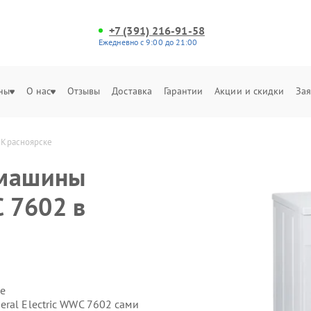
+7 (391) 216-91-58
Ежедневно с 9:00 до 21:00
ны
О нас
Отзывы
Доставка
Гарантии
Акции и скидки
Зая
в Красноярске
 машины
C 7602 в
е
ral Electric WWC 7602 сами