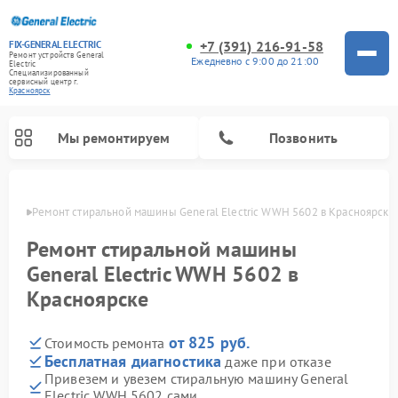
+7 (391) 216-91-58
FIX-GENERAL ELECTRIC
Ремонт устройств General
Ежедневно с 9:00 до 21:00
Electric
Специализированный
cервисный центр г.
Красноярск
Мы ремонтируем
Позвонить
ярске
Ремонт стиральной машины General Electric WWH 5602 в Красноярске
Ремонт стиральной машины
General Electric WWH 5602 в
Красноярске
от 825 руб.
Стоимость ремонта
Бесплатная диагностика
даже при отказе
Привезем и увезем стиральную машину General
Ремонт варочных панелей General Electric
Ремонт винных шкафов General Electric
Ремонт духовых шкафов General Electric
Ремонт холодильников General Electric
Ремонт кухонных плит General Electric
Ремонт посудомоечных машин General Electric
Ремонт микроволновых печей General Electric
Ремонт сушильных машин General Electric
Ремонт вытяжек General Electric
Electric WWH 5602 сами