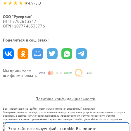
4.9-5.0
ООО "Русервис"
ИНН 7702633247
ОГРН 1077746335776
Поделиться в соц. сетях:
Мы принимаем
все формы оплаты
Политика конфиденциальности
Вся информация на сайте носит исключительно справочный характер.
Товарные знаки используются исключительно для описания устройств, в отношении которых
сервисные центры krn.fix-generalelectric.ru предоставляют услуги по ремонту. Услуги
оказываются в неавторизованных сервисных центрах krn.fix-generalelectric.ru, которые не
связаны с правообладателями товарных знаков или их официальными представителями.
Ремонт осуществляется для устройств, уже введенных в гражданский оборот в соответствии
Этот сайт использует файлы cookie. Вы можете
со статьей 1487 ГК РФ.