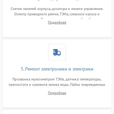
Снятие панелей корпуса, дозатора и панели управления.
Осмотр приводного ремня, ТЭНа, сливного насоса и
амортизаторов. Проверка подшипников барабана и
Подробнее
крестовины на износ, а манжеты люка на разрывы.
3. Ремонт электроники и электрики
Прозвонка мультиметром ТЭНа, датчика температуры,
прессостата и клапанов залива воды. Пайка поврежденных
дорожек или замена симисторов на плате управления.
Подробнее
Восстановление целостности проводки и контактов.