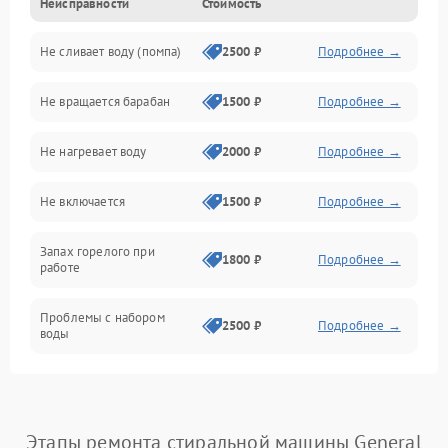
Неисправности
Стоимость
Электропитание
Не сливает воду (помпа)
2500 ₽
Подробнее →
Водоснабжение
Не вращается барабан
1500 ₽
Подробнее →
Слив
Не нагревает воду
2000 ₽
Подробнее →
Программное обеспечение
Не включается
1500 ₽
Подробнее →
Запах горелого при
1800 ₽
Подробнее →
работе
Проблемы с набором
2500 ₽
Подробнее →
воды
Замена ТЭНа
2200 ₽
Подробнее →
Замена платы управления
2200 ₽
Подробнее →
Этапы ремонта стиральной машины General