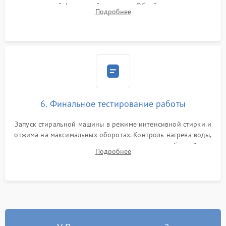
надежной фиксацией хомутами. Обработка стыков
Подробнее
герметиком для предотвращения возможных протечек воды.
6. Финальное тестирование работы
Запуск стиральной машины в режиме интенсивной стирки и
отжима на максимальных оборотах. Контроль нагрева воды,
корректности слива, отсутствия излишних вибраций,
Подробнее
посторонних стуков и протечек под корпусом.