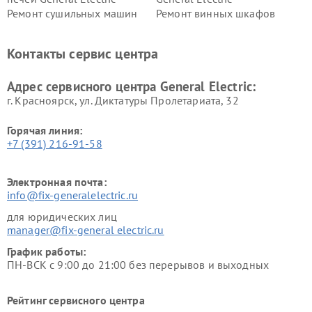
Ремонт сушильных машин
Ремонт винных шкафов
General Electric
General Electric
Ремонт вытяжек General
Ремонт духовых шкафов
Контакты сервис центра
Electric
General Electric
Адрес сервисного центра General Electric:
г. Красноярск, ул. Диктатуры Пролетариата, 32
Горячая линия:
+7 (391) 216-91-58
Электронная почта:
info@fix-generalelectric.ru
для юридических лиц
manager@fix-general electric.ru
График работы:
ПН-ВСК с 9:00 до 21:00 без перерывов и выходных
Рейтинг сервисного центра