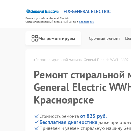
FIX-GENERAL ELECTRIC
Ремонт устройств General Electric
Специализированный cервисный центр г.
Красноярск
Мы ремонтируем
Срочный ремонт
Це
ctric в Красноярске
Ремонт стиральной машины General Electric WWH 6602 
Ремонт стиральной
General Electric WW
Красноярске
от 825 руб.
Стоимость ремонта
Бесплатная диагностика
даже при отказ
Привезем и увезем стиральную машину Gene
Ремонт варочных панелей General Electric
Ремонт посудомоечных машин General Electric
Ремонт холодильников General Electric
Ремонт микроволновых печей General Electric
Ремонт кухонных плит General Electric
Ремонт сушильных машин General Electric
Ремонт винных шкафов General Electric
Ремонт вытяжек General Electric
Ремонт духовых шкафов General Electric