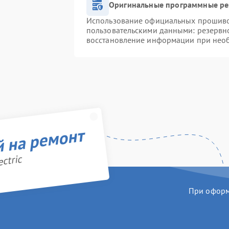
Оригинальные программные ре
Использование официальных прошивок
пользовательскими данными: резервн
восстановление информации при нео
й на ремонт
ctric
При оформл