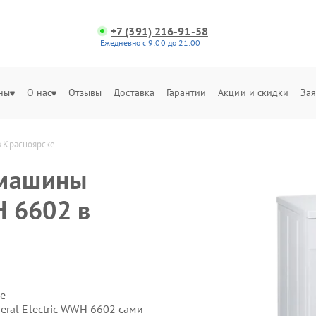
+7 (391) 216-91-58
Ежедневно с 9:00 до 21:00
ны
О нас
Отзывы
Доставка
Гарантии
Акции и скидки
Зая
в Красноярске
 машины
H 6602 в
е
ral Electric WWH 6602 сами