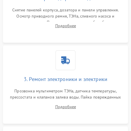
Снятие панелей корпуса, дозатора и панели управления.
Осмотр приводного ремня, ТЭНа, сливного насоса и
амортизаторов. Проверка подшипников барабана и
Подробнее
крестовины на износ, а манжеты люка на разрывы.
3. Ремонт электроники и электрики
Прозвонка мультиметром ТЭНа, датчика температуры,
прессостата и клапанов залива воды. Пайка поврежденных
дорожек или замена симисторов на плате управления.
Подробнее
Восстановление целостности проводки и контактов.