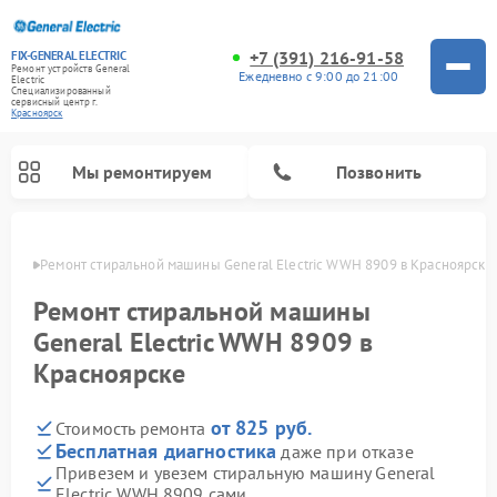
+7 (391) 216-91-58
FIX-GENERAL ELECTRIC
Ремонт устройств General
Ежедневно с 9:00 до 21:00
Electric
Специализированный
cервисный центр г.
Красноярск
Мы ремонтируем
Позвонить
ярске
Ремонт стиральной машины General Electric WWH 8909 в Красноярске
Ремонт стиральной машины
General Electric WWH 8909 в
Красноярске
от 825 руб.
Стоимость ремонта
Бесплатная диагностика
даже при отказе
Привезем и увезем стиральную машину General
Ремонт варочных панелей General Electric
Ремонт винных шкафов General Electric
Ремонт духовых шкафов General Electric
Ремонт холодильников General Electric
Ремонт кухонных плит General Electric
Ремонт посудомоечных машин General Electric
Ремонт микроволновых печей General Electric
Ремонт сушильных машин General Electric
Ремонт вытяжек General Electric
Electric WWH 8909 сами