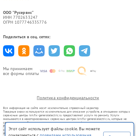
ООО "Русервис"
ИНН 7702633247
ОГРН 1077746335776
Поделиться в соц. сетях:
Мы принимаем
все формы оплаты
Политика конфиденциальности
Вся информация на сайте носит исключительно справочный характер.
Товарные знаки используются исключительно для описания устройств, в отношении которых
сервисные центры krn.fix-generalelectric.ru предоставляют услуги по ремонту. Услуги
оказываются в неавторизованных сервисных центрах krn.fix-generalelectric.ru, которые не
связаны с правообладателями товарных знаков или их официальными представителями.
Ремонт осуществляется для устройств, уже введенных в гражданский оборот в соответствии
Этот сайт использует файлы cookie. Вы можете
со статьей 1487 ГК РФ.
Использование товарных знаков не преследует цели индивидуализации услуг или введения
ознакомиться с
правилами использования