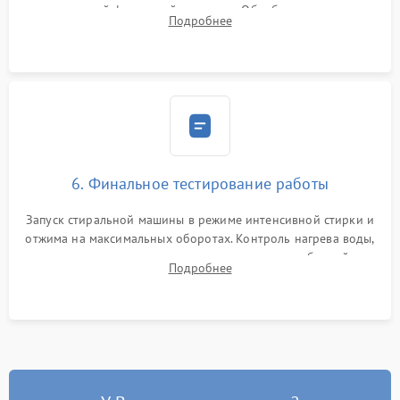
надежной фиксацией хомутами. Обработка стыков
Подробнее
герметиком для предотвращения возможных протечек воды.
6. Финальное тестирование работы
Запуск стиральной машины в режиме интенсивной стирки и
отжима на максимальных оборотах. Контроль нагрева воды,
корректности слива, отсутствия излишних вибраций,
Подробнее
посторонних стуков и протечек под корпусом.