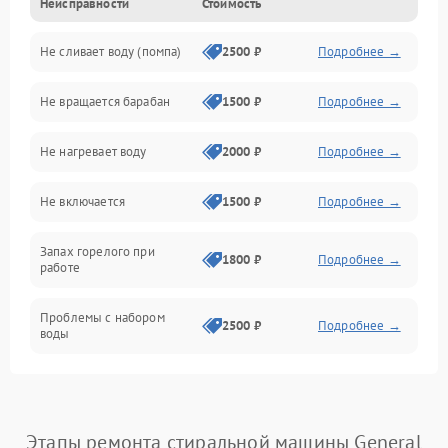
Неисправности
Стоимость
Электропитание
Не сливает воду (помпа)
2500 ₽
Подробнее →
Водоснабжение
Не вращается барабан
1500 ₽
Подробнее →
Слив
Не нагревает воду
2000 ₽
Подробнее →
Программное обеспечение
Не включается
1500 ₽
Подробнее →
Запах горелого при
1800 ₽
Подробнее →
работе
Проблемы с набором
2500 ₽
Подробнее →
воды
Замена ТЭНа
2200 ₽
Подробнее →
Замена платы управления
2200 ₽
Подробнее →
Этапы ремонта стиральной машины General