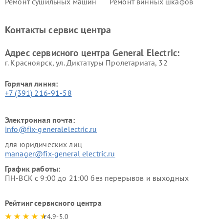
Ремонт сушильных машин
Ремонт винных шкафов
General Electric
General Electric
Ремонт вытяжек General
Ремонт духовых шкафов
Контакты сервис центра
Electric
General Electric
Адрес сервисного центра General Electric:
г. Красноярск, ул. Диктатуры Пролетариата, 32
Горячая линия:
+7 (391) 216-91-58
Электронная почта:
info@fix-generalelectric.ru
для юридических лиц
manager@fix-general electric.ru
График работы:
ПН-ВСК с 9:00 до 21:00 без перерывов и выходных
Рейтинг сервисного центра
4.9-5.0