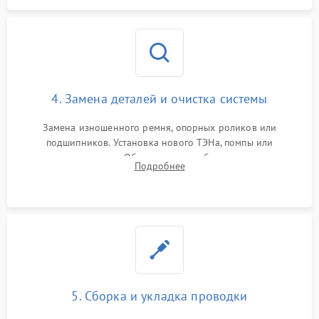
4. Замена деталей и очистка системы
Замена изношенного ремня, опорных роликов или
подшипников. Установка нового ТЭНа, помпы или
термодатчиков. Обязательная глубокая очистка
Подробнее
конденсатора, крыльчатки вентилятора и воздуховодов от
ворса. Восстановление платы управления.
5. Сборка и укладка проводки