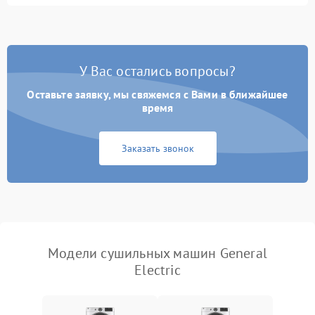
влажности
Не работает нагреватель
2500 ₽
Подробнее →
У Вас остались вопросы?
Проблемы с блоком
1800 ₽
Подробнее →
управления
Оставьте заявку, мы свяжемся с Вами в ближайшее
время
Не завершает программу
1500 ₽
Подробнее →
Заказать звонок
Зависает программа
1500 ₽
Подробнее →
Ошибка на дисплее
1290 ₽
Подробнее →
Модели сушильных машин General
Electric