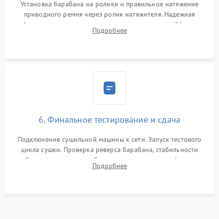
Установка барабана на ролики и правильное натяжение
приводного ремня через ролик натяжителя. Надежная
фиксация всех узлов, подключение клемм и шлейфов к
Подробнее
модулю управления. Монтаж корпусных панелей, люка и
верхней крышки устройства.
6. Финальное тестирование и сдача
Подключение сушильной машины к сети. Запуск тестового
цикла сушки. Проверка реверса барабана, стабильности
набора температуры, работы дренажного насоса (откачка
Подробнее
конденсата) и отсутствия посторонних скрипов, стуков или
вибраций.