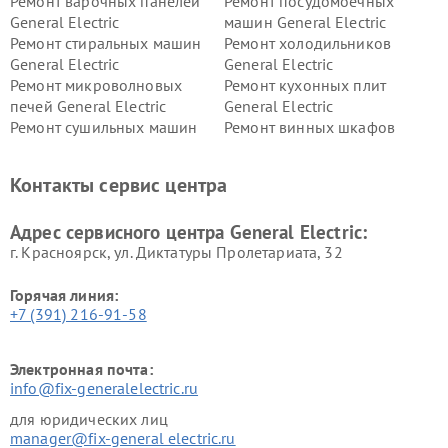
Ремонт варочных панелей
Ремонт посудомоечных
General Electric
машин General Electric
Ремонт стиральных машин
Ремонт холодильников
General Electric
General Electric
Ремонт микроволновых
Ремонт кухонных плит
печей General Electric
General Electric
Ремонт сушильных машин
Ремонт винных шкафов
General Electric
General Electric
Ремонт вытяжек General
Ремонт духовых шкафов
Контакты сервис центра
Electric
General Electric
Адрес сервисного центра General Electric:
г. Красноярск, ул. Диктатуры Пролетариата, 32
Горячая линия:
+7 (391) 216-91-58
Электронная почта:
info@fix-generalelectric.ru
для юридических лиц
manager@fix-general electric.ru