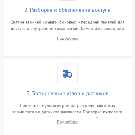
2. Разборка и обеспечение доступа
Снятие верхней крышки, боковых и передней панелей для
доступа к внутренним механизмам. Демонтаж приводного
ремня, панели управления и защитных кожухов.
Подробнее
Обеспечение свободного доступа к ТЭНу, компрессору,
двигателю и дренажной помпе.
3. Тестирование узлов и датчиков
Прозвонка мультиметром нагревателя, защитных
термостатов и датчиков влажности. Проверка пускового
конденсатора, обмоток мотора и помпы. Для машин с
Подробнее
тепловым насосом — диагностика работы компрессора и
оценка циркуляции хладагента.