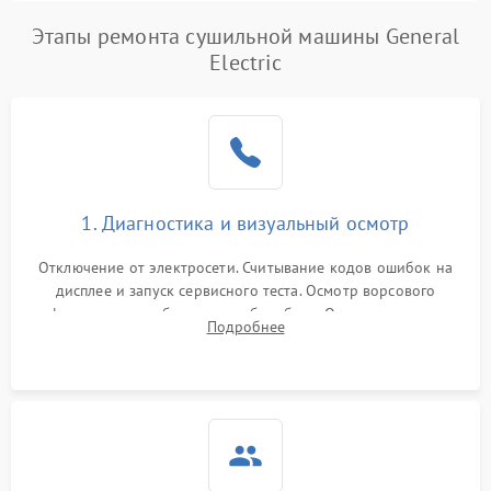
Этапы ремонта сушильной машины General
Electric
1. Диагностика и визуальный осмотр
Отключение от электросети. Считывание кодов ошибок на
дисплее и запуск сервисного теста. Осмотр ворсового
фильтра, теплообменника и барабана. Опрос клиента о
Подробнее
неисправностях (не сушит, не крутит барабан, сильно шумит
или выдает ошибку).