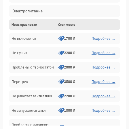
Электропитание
Неисправности
Стоимость
Нагрев
Не включается
1700 ₽
Подробнее →
Механические повреждения
Не сушит
2200 ₽
Подробнее →
Оптика
Проблемы с термостатом
2000 ₽
Подробнее →
Программное обеспечение
Перегрев
2500 ₽
Подробнее →
Датчики
Не работает вентиляция
2200 ₽
Подробнее →
Безопасность
Не запускается цикл
1800 ₽
Подробнее →
Проблемы с датчиком
2500 ₽
Подробнее →