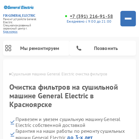
+7 (391) 216-91-58
FIX-GENERAL ELECTRIC
Ремонт устройств General
Ежедневно с 9:00 до 21:00
Electric
Специализированный
cервисный центр г.
Красноярск
Мы ремонтируем
Позвонить
ярске
Сушильная машина General Electric очистка фильтров
Очистка фильтров на сушильной
машине General Electric в
Красноярске
Привезем и увезем сушильную машину General
Electric собственной доставкой
Гарантия на наши работы по ремонту сушильных
Ремонт варочных панелей General Electric
Ремонт стиральных машин General Electric
Ремонт микроволновых печей General Electric
Ремонт винных шкафов General Electric
Ремонт духовых шкафов General Electric
Ремонт посудомоечных машин General Electric
Ремонт холодильников General Electric
Ремонт кухонных плит General Electric
Ремонт вытяжек General Electric
до 3-х лет
машин General Electric