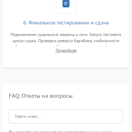
6. Финальное тестирование и сдача
Подключение сушильной машины к сети. Запуск тестового
цикла сушки. Проверка реверса барабана, стабильности
набора температуры, работы дренажного насоса (откачка
Подробнее
конденсата) и отсутствия посторонних скрипов, стуков или
вибраций.
FAQ. Ответы на вопросы