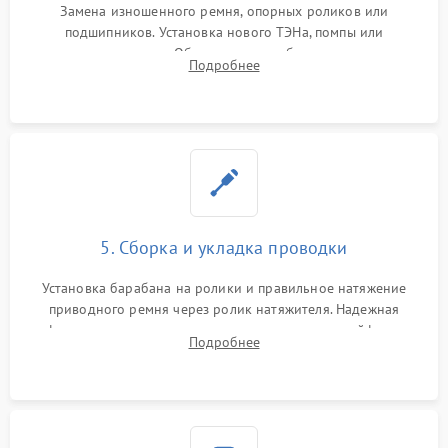
Замена изношенного ремня, опорных роликов или
подшипников. Установка нового ТЭНа, помпы или
термодатчиков. Обязательная глубокая очистка
Подробнее
конденсатора, крыльчатки вентилятора и воздуховодов от
ворса. Восстановление платы управления.
5. Сборка и укладка проводки
Установка барабана на ролики и правильное натяжение
приводного ремня через ролик натяжителя. Надежная
фиксация всех узлов, подключение клемм и шлейфов к
Подробнее
модулю управления. Монтаж корпусных панелей, люка и
верхней крышки устройства.