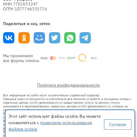
ИНН 7702633247
ОГРН 1077746335776
Поделиться в соц. сетях:
Мы принимаем
все формы оплаты
Политика конфиденциальности
Вся информация на сайте носит исключительно справочный характер.
Товарные знаки используются исключительно для описания устройств, в отношении которых
сервисные центры krn.fix-generalelectric.ru предоставляют услуги по ремонту. Услуги
оказываются в неавторизованных сервисных центрах krn.fix-generalelectric.ru, которые не
связаны с правообладателями товарных знаков или их официальными представителями.
Ремонт осуществляется для устройств, уже введенных в гражданский оборот в соответствии
Этот сайт использует файлы cookie. Вы можете
со статьей 1487 ГК РФ.
Использование товарных знаков не преследует цели индивидуализации услуг или введения
ознакомиться с
правилами использования
Согласен
потребителей в заблуждение, а служит для информирования о предоставляемых услугах по
файлов cookie
ремонту техники указанных брендов.
Представленная на сайте информация не является публичной офертой, определяемой
положениями Статьи 437(2) Гражданского кодекса РФ