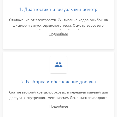
1. Диагностика и визуальный осмотр
Отключение от электросети. Считывание кодов ошибок на
дисплее и запуск сервисного теста. Осмотр ворсового
фильтра, теплообменника и барабана. Опрос клиента о
Подробнее
неисправностях (не сушит, не крутит барабан, сильно шумит
или выдает ошибку).
2. Разборка и обеспечение доступа
Снятие верхней крышки, боковых и передней панелей для
доступа к внутренним механизмам. Демонтаж приводного
ремня, панели управления и защитных кожухов.
Подробнее
Обеспечение свободного доступа к ТЭНу, компрессору,
двигателю и дренажной помпе.