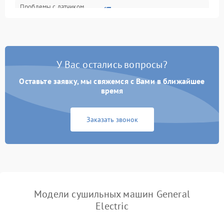
Проблемы с датчиком
2500 ₽
Подробнее →
влажности
Не работает нагреватель
2500 ₽
Подробнее →
У Вас остались вопросы?
Проблемы с блоком
1800 ₽
Подробнее →
управления
Оставьте заявку, мы свяжемся с Вами в ближайшее
время
Не завершает программу
1500 ₽
Подробнее →
Заказать звонок
Зависает программа
1500 ₽
Подробнее →
Ошибка на дисплее
1290 ₽
Подробнее →
Модели сушильных машин General
Electric