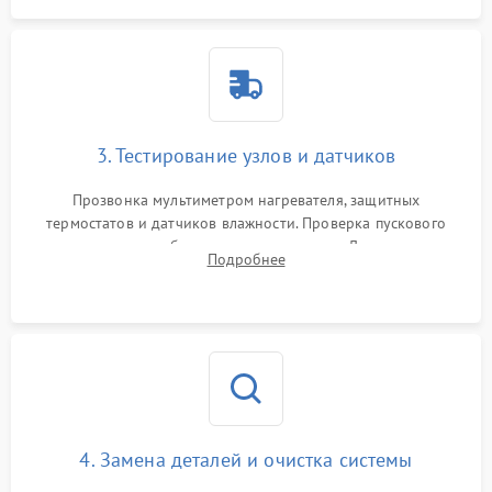
3. Тестирование узлов и датчиков
Прозвонка мультиметром нагревателя, защитных
термостатов и датчиков влажности. Проверка пускового
конденсатора, обмоток мотора и помпы. Для машин с
Подробнее
тепловым насосом — диагностика работы компрессора и
оценка циркуляции хладагента.
4. Замена деталей и очистка системы