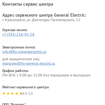
Ремонт вытяжек General
Ремонт духовых шкафов
Контакты сервис центра
Electric
General Electric
Адрес сервисного центра General Electric:
г. Красноярск, ул. Диктатуры Пролетариата, 32
Горячая линия:
+7 (391) 216-91-58
Электронная почта:
info@fix-generalelectric.ru
для юридических лиц
manager@fix-general electric.ru
График работы:
ПН-ВСК с 9:00 до 21:00 без перерывов и выходных
Рейтинг сервисного центра
4.9-5.0
ООО "Русервис"