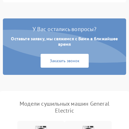
влажности
Не работает нагреватель
2500 ₽
Подробнее →
У Вас остались вопросы?
Проблемы с блоком
1800 ₽
Подробнее →
управления
Оставьте заявку, мы свяжемся с Вами в ближайшее
время
Не завершает программу
1500 ₽
Подробнее →
Заказать звонок
Зависает программа
1500 ₽
Подробнее →
Ошибка на дисплее
1290 ₽
Подробнее →
Модели сушильных машин General
Electric