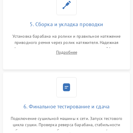
5. Сборка и укладка проводки
Установка барабана на ролики и правильное натяжение
приводного ремня через ролик натяжителя. Надежная
фиксация всех узлов, подключение клемм и шлейфов к
Подробнее
модулю управления. Монтаж корпусных панелей, люка и
верхней крышки устройства.
6. Финальное тестирование и сдача
Подключение сушильной машины к сети. Запуск тестового
цикла сушки. Проверка реверса барабана, стабильности
набора температуры, работы дренажного насоса (откачка