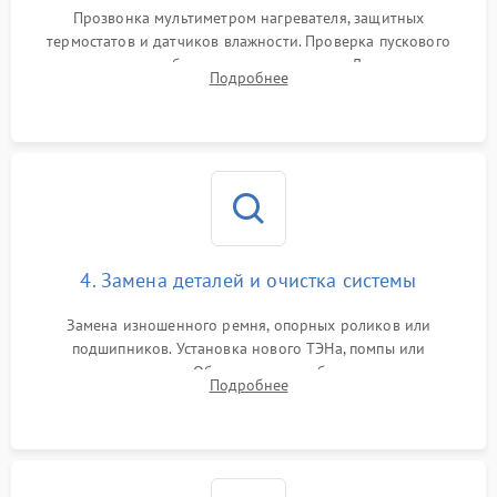
Прозвонка мультиметром нагревателя, защитных
термостатов и датчиков влажности. Проверка пускового
конденсатора, обмоток мотора и помпы. Для машин с
Подробнее
тепловым насосом — диагностика работы компрессора и
оценка циркуляции хладагента.
4. Замена деталей и очистка системы
Замена изношенного ремня, опорных роликов или
подшипников. Установка нового ТЭНа, помпы или
термодатчиков. Обязательная глубокая очистка
Подробнее
конденсатора, крыльчатки вентилятора и воздуховодов от
ворса. Восстановление платы управления.