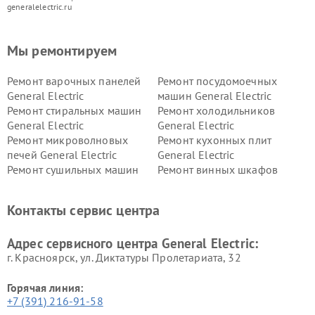
generalelectric.ru
Мы ремонтируем
Ремонт варочных панелей
Ремонт посудомоечных
General Electric
машин General Electric
Ремонт стиральных машин
Ремонт холодильников
General Electric
General Electric
Ремонт микроволновых
Ремонт кухонных плит
печей General Electric
General Electric
Ремонт сушильных машин
Ремонт винных шкафов
General Electric
General Electric
Ремонт вытяжек General
Ремонт духовых шкафов
Контакты сервис центра
Electric
General Electric
Адрес сервисного центра General Electric:
г. Красноярск, ул. Диктатуры Пролетариата, 32
Горячая линия:
+7 (391) 216-91-58