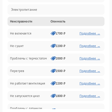
Электропитание
Неисправности
Стоимость
Нагрев
Не включается
1700 ₽
Подробнее →
Механические повреждения
Не сушит
2200 ₽
Подробнее →
Оптика
Проблемы с термостатом
2000 ₽
Подробнее →
Программное обеспечение
Перегрев
2500 ₽
Подробнее →
Датчики
Не работает вентиляция
2200 ₽
Подробнее →
Безопасность
Не запускается цикл
1800 ₽
Подробнее →
Проблемы с датчиком
2500 ₽
Подробнее →