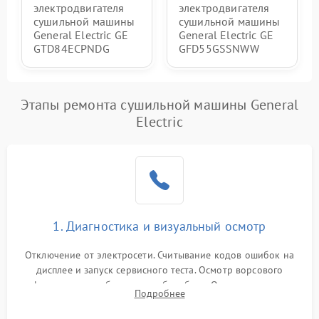
электродвигателя
электродвигателя
сушильной машины
сушильной машины
General Electric GE
General Electric GE
GTD84ECPNDG
GFD55GSSNWW
Этапы ремонта сушильной машины General
Electric
1. Диагностика и визуальный осмотр
Отключение от электросети. Считывание кодов ошибок на
дисплее и запуск сервисного теста. Осмотр ворсового
фильтра, теплообменника и барабана. Опрос клиента о
Подробнее
неисправностях (не сушит, не крутит барабан, сильно шумит
или выдает ошибку).