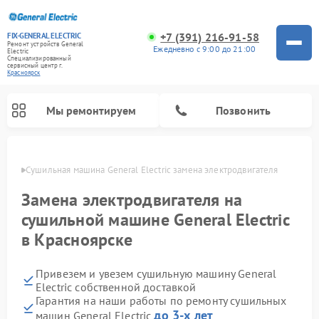
+7 (391) 216-91-58
FIX-GENERAL ELECTRIC
Ремонт устройств General
Ежедневно с 9:00 до 21:00
Electric
Специализированный
cервисный центр г.
Красноярск
Мы ремонтируем
Позвонить
ярске
Сушильная машина General Electric замена электродвигателя
Замена электродвигателя на
сушильной машине General Electric
в Красноярске
Привезем и увезем сушильную машину General
Electric собственной доставкой
Гарантия на наши работы по ремонту сушильных
Ремонт варочных панелей General Electric
Ремонт стиральных машин General Electric
Ремонт микроволновых печей General Electric
Ремонт винных шкафов General Electric
Ремонт духовых шкафов General Electric
Ремонт посудомоечных машин General Electric
Ремонт холодильников General Electric
Ремонт кухонных плит General Electric
Ремонт вытяжек General Electric
до 3-х лет
машин General Electric