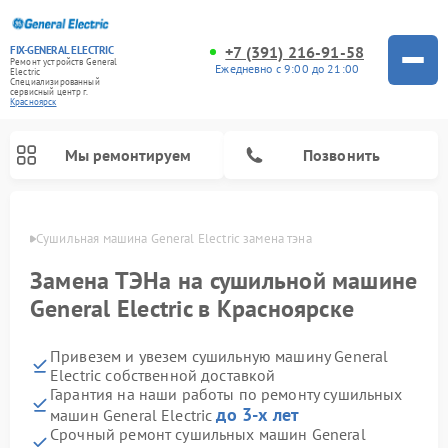
+7 (391) 216-91-58
FIX-GENERAL ELECTRIC
Ремонт устройств General
Ежедневно с 9:00 до 21:00
Electric
Специализированный
cервисный центр г.
Красноярск
Мы ремонтируем
Позвонить
ярске
Сушильная машина General Electric замена тэна 
Замена ТЭНа на сушильной машине
General Electric в Красноярске
Привезем и увезем сушильную машину General
Electric собственной доставкой
Гарантия на наши работы по ремонту сушильных
до 3-х лет
машин General Electric
Ремонт варочных панелей General Electric
Ремонт стиральных машин General Electric
Ремонт микроволновых печей General Electric
Ремонт винных шкафов General Electric
Ремонт духовых шкафов General Electric
Ремонт посудомоечных машин General Electric
Ремонт холодильников General Electric
Ремонт кухонных плит General Electric
Ремонт вытяжек General Electric
Срочный ремонт сушильных машин General