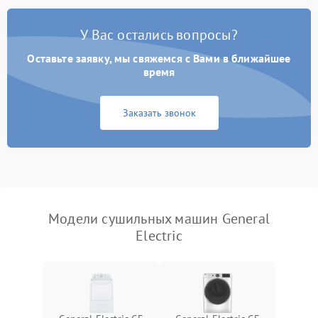
У Вас остались вопросы?
Проблемы с блоком
1800 ₽
Подробнее →
управления
Оставьте заявку, мы свяжемся с Вами в ближайшее
время
Не завершает программу
1500 ₽
Подробнее →
Заказать звонок
Зависает программа
1500 ₽
Подробнее →
Ошибка на дисплее
1290 ₽
Подробнее →
Модели сушильных машин General
Electric