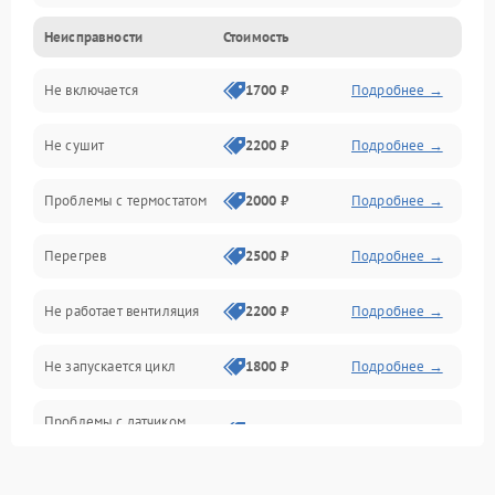
Неисправности
Стоимость
Нагрев
Не включается
1700 ₽
Подробнее →
Механические повреждения
Не сушит
2200 ₽
Подробнее →
Оптика
Проблемы с термостатом
2000 ₽
Подробнее →
Программное обеспечение
Перегрев
2500 ₽
Подробнее →
Датчики
Не работает вентиляция
2200 ₽
Подробнее →
Безопасность
Не запускается цикл
1800 ₽
Подробнее →
Проблемы с датчиком
2500 ₽
Подробнее →
влажности
Не работает нагреватель
2500 ₽
Подробнее →