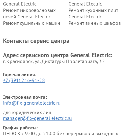
General Electric
General Electric
Ремонт микроволновых
Ремонт кухонных плит
печей General Electric
General Electric
Ремонт сушильных машин
Ремонт винных шкафов
General Electric
General Electric
Ремонт вытяжек General
Ремонт духовых шкафов
Контакты сервис центра
Electric
General Electric
Адрес сервисного центра General Electric:
г. Красноярск, ул. Диктатуры Пролетариата, 32
Горячая линия:
+7 (391) 216-91-58
Электронная почта:
info@fix-generalelectric.ru
для юридических лиц
manager@fix-general electric.ru
График работы:
ПН-ВСК с 9:00 до 21:00 без перерывов и выходных