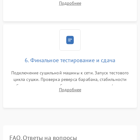
Подробнее
модулю управления. Монтаж корпусных панелей, люка и
верхней крышки устройства.
6. Финальное тестирование и сдача
Подключение сушильной машины к сети. Запуск тестового
цикла сушки. Проверка реверса барабана, стабильности
набора температуры, работы дренажного насоса (откачка
Подробнее
конденсата) и отсутствия посторонних скрипов, стуков или
вибраций.
FAQ. Ответы на вопросы