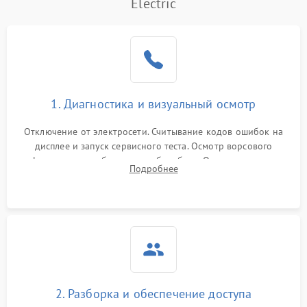
Electric
1. Диагностика и визуальный осмотр
Отключение от электросети. Считывание кодов ошибок на
дисплее и запуск сервисного теста. Осмотр ворсового
фильтра, теплообменника и барабана. Опрос клиента о
Подробнее
неисправностях (не сушит, не крутит барабан, сильно шумит
или выдает ошибку).
2. Разборка и обеспечение доступа