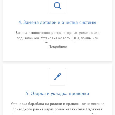
4. Замена деталей и очистка системы
Замена изношенного ремня, опорных роликов или
подшипников. Установка нового ТЭНа, помпы или
термодатчиков. Обязательная глубокая очистка
Подробнее
конденсатора, крыльчатки вентилятора и воздуховодов от
ворса. Восстановление платы управления.
5. Сборка и укладка проводки
Установка барабана на ролики и правильное натяжение
приводного ремня через ролик натяжителя. Надежная
фиксация всех узлов, подключение клемм и шлейфов к