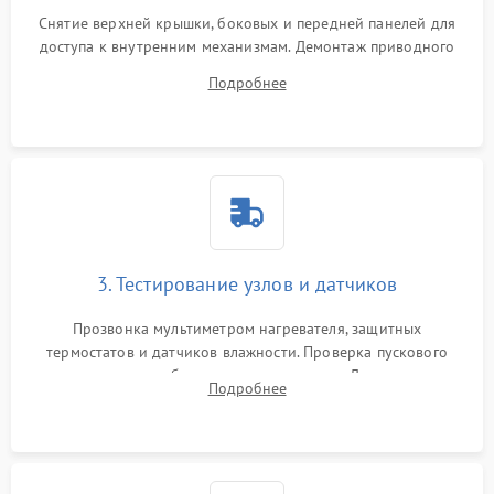
Снятие верхней крышки, боковых и передней панелей для
доступа к внутренним механизмам. Демонтаж приводного
ремня, панели управления и защитных кожухов.
Подробнее
Обеспечение свободного доступа к ТЭНу, компрессору,
двигателю и дренажной помпе.
3. Тестирование узлов и датчиков
Прозвонка мультиметром нагревателя, защитных
термостатов и датчиков влажности. Проверка пускового
конденсатора, обмоток мотора и помпы. Для машин с
Подробнее
тепловым насосом — диагностика работы компрессора и
оценка циркуляции хладагента.