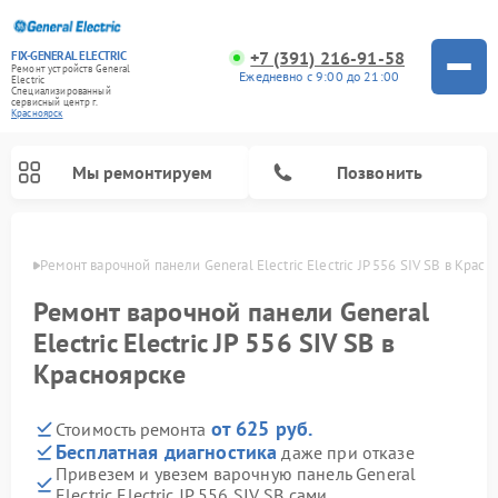
+7 (391) 216-91-58
FIX-GENERAL ELECTRIC
Ремонт устройств General
Ежедневно с 9:00 до 21:00
Electric
Специализированный
cервисный центр г.
Красноярск
Мы ремонтируем
Позвонить
ярске
Ремонт варочной панели General Electric Electric JP 556 SIV SB в Крас
Ремонт варочной панели General
Electric Electric JP 556 SIV SB в
Красноярске
от 625 руб.
Стоимость ремонта
Бесплатная диагностика
даже при отказе
Привезем и увезем варочную панель General
Ремонт посудомоечных машин General Electric
Ремонт винных шкафов General Electric
Ремонт духовых шкафов General Electric
Ремонт холодильников General Electric
Ремонт кухонных плит General Electric
Ремонт стиральных машин General Electric
Ремонт микроволновых печей General Electric
Ремонт сушильных машин General Electric
Ремонт вытяжек General Electric
Electric Electric JP 556 SIV SB сами