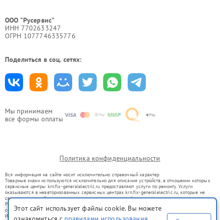
ООО "Русервис"
ИНН 7702633247
ОГРН 1077746335776
Поделиться в соц. сетях:
Мы принимаем
все формы оплаты
Политика конфиденциальности
Вся информация на сайте носит исключительно справочный характер.
Товарные знаки используются исключительно для описания устройств, в отношении которых
сервисные центры krn.fix-generalelectric.ru предоставляют услуги по ремонту. Услуги
оказываются в неавторизованных сервисных центрах krn.fix-generalelectric.ru, которые не
связаны с правообладателями товарных знаков или их официальными представителями.
Ремонт осуществляется для устройств, уже введенных в гражданский оборот в соответствии
Этот сайт использует файлы cookie. Вы можете
со статьей 1487 ГК РФ.
Использование товарных знаков не преследует цели индивидуализации услуг или введения
ознакомиться с
правилами использования