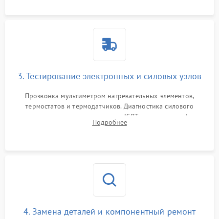
или ТЭНам.
3. Тестирование электронных и силовых узлов
Прозвонка мультиметром нагревательных элементов,
термостатов и термодатчиков. Диагностика силового
модуля, реле, диодных мостов и IGBT-транзисторов (для
Подробнее
индукции). Проверка кранов и газ-контроля (для газовых
панелей).
4. Замена деталей и компонентный ремонт