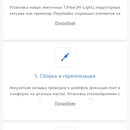
Установка новых ленточных ТЭНов (Hi-Light), индукторных
катушек или термопар. Перепайка сгоревших элементов на
плате управления, восстановление токопроводящих
Подробнее
дорожек. Очистка контактов и замена поврежденной
проводки.
5. Сборка и герметизация
Аккуратная укладка проводов и шлейфов, фиксация плат и
конфорок на штатных местах. Установка стеклокерамики с
проверкой равномерности зазоров. Нанесение
Подробнее
термостойкого герметика или укладка уплотнительной
ленты по контуру.