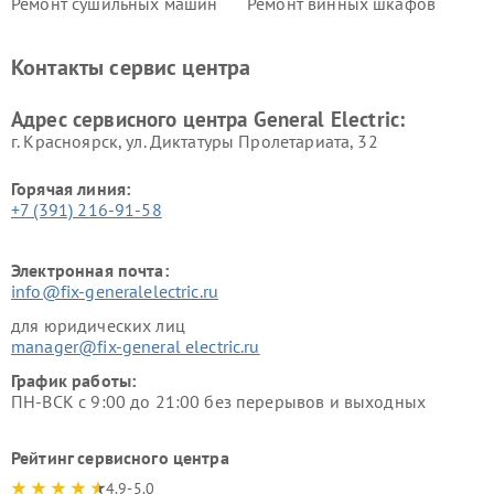
Ремонт сушильных машин
Ремонт винных шкафов
General Electric
General Electric
Ремонт вытяжек General
Ремонт духовых шкафов
Контакты сервис центра
Electric
General Electric
Адрес сервисного центра General Electric:
г. Красноярск, ул. Диктатуры Пролетариата, 32
Горячая линия:
+7 (391) 216-91-58
Электронная почта:
info@fix-generalelectric.ru
для юридических лиц
manager@fix-general electric.ru
График работы:
ПН-ВСК с 9:00 до 21:00 без перерывов и выходных
Рейтинг сервисного центра
4.9-5.0