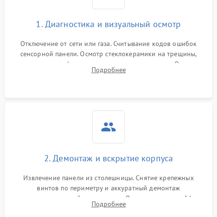
1. Диагностика и визуальный осмотр
Отключение от сети или газа. Считывание кодов ошибок
сенсорной панели. Осмотр стеклокерамики на трещины,
проверка конфорок на равномерность нагрева. Опрос
Подробнее
клиента о симптомах (не включается, не видит посуду,
щелкает).
2. Демонтаж и вскрытие корпуса
Извлечение панели из столешницы. Снятие крепежных
винтов по периметру и аккуратный демонтаж
стеклокерамической поверхности. Отсоединение шлейфов
Подробнее
сенсорного блока для доступа к силовым платам, катушкам