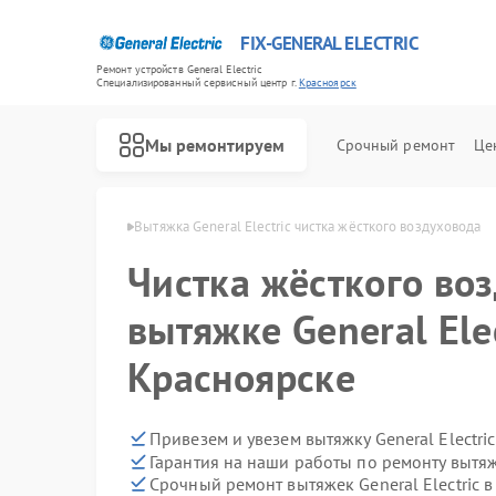
FIX-GENERAL ELECTRIC
Ремонт устройств General Electric
Специализированный cервисный центр г.
Красноярск
Мы ремонтируем
Срочный ремонт
Це
ectric в Красноярске
Вытяжка General Electric чистка жёсткого воздуховода
Чистка жёсткого во
вытяжке General Elec
Красноярске
Привезем и увезем вытяжку General Electri
Гарантия на наши работы по ремонту вытяже
Срочный ремонт вытяжек General Electric в
Ремонт варочных панелей General Electric
Ремонт посудомоечных машин General Electric
Ремонт стиральных машин General Electric
Ремонт холодильников General Electric
Ремонт микроволновых печей General Electric
Ремонт кухонных плит General Electric
Ремонт сушильных машин General Electric
Ремонт винных шкафов General Electric
Ремонт духовых шкафов General Electric