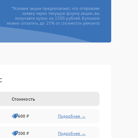
*Условия акции предполагают, что отправляя
заявку через текущую форму акции, вы
получаете купон на 1500 рублей. Купоном
можно оплатить до 25% от стоимости ремонта
c
Стоимость
600 ₽
Подробнее →
300 ₽
Подробнее →